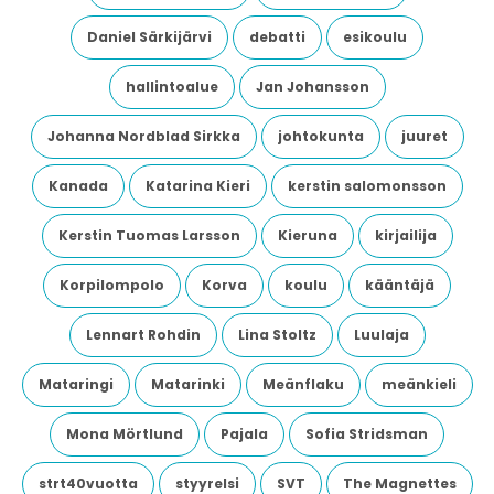
Daniel Särkijärvi
debatti
esikoulu
hallintoalue
Jan Johansson
Johanna Nordblad Sirkka
johtokunta
juuret
Kanada
Katarina Kieri
kerstin salomonsson
Kerstin Tuomas Larsson
Kieruna
kirjailija
Korpilompolo
Korva
koulu
kääntäjä
Lennart Rohdin
Lina Stoltz
Luulaja
Mataringi
Matarinki
Meänflaku
meänkieli
Mona Mörtlund
Pajala
Sofia Stridsman
strt40vuotta
styyrelsi
SVT
The Magnettes