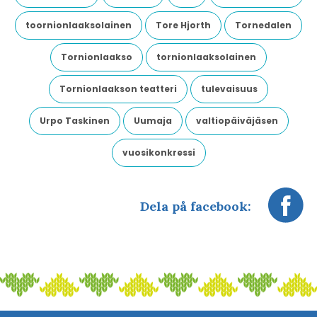
toornionlaaksolainen
Tore Hjorth
Tornedalen
Tornionlaakso
tornionlaaksolainen
Tornionlaakson teatteri
tulevaisuus
Urpo Taskinen
Uumaja
valtiopäiväjäsen
vuosikonkressi
Dela på facebook: