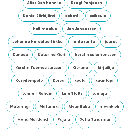
Alice Bah Kuhnke
Bengt Pohjanen
Daniel Särkijärvi
debatti
esikoulu
hallintoalue
Jan Johansson
Johanna Nordblad Sirkka
johtokunta
juuret
Kanada
Katarina Kieri
kerstin salomonsson
Kerstin Tuomas Larsson
Kieruna
kirjailija
Korpilompolo
Korva
koulu
kääntäjä
Lennart Rohdin
Lina Stoltz
Luulaja
Mataringi
Matarinki
Meänflaku
meänkieli
Mona Mörtlund
Pajala
Sofia Stridsman