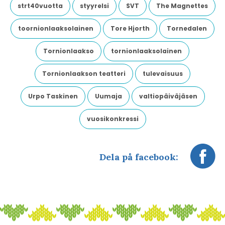
strt40vuotta
styyrelsi
SVT
The Magnettes
toornionlaaksolainen
Tore Hjorth
Tornedalen
Tornionlaakso
tornionlaaksolainen
Tornionlaakson teatteri
tulevaisuus
Urpo Taskinen
Uumaja
valtiopäiväjäsen
vuosikonkressi
Dela på facebook: