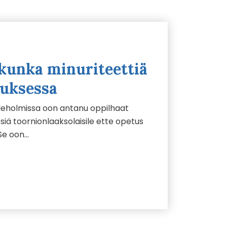
 kunka minuriteettiä
tuksessa
eholmissa oon antanu oppilhaat
iä toornionlaaksolaisile ette opetus
 Se oon…