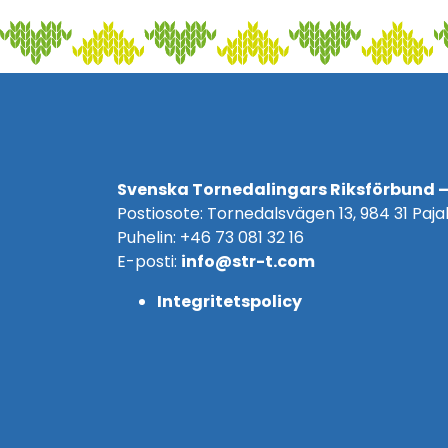
Svenska Tornedalingars Riksförbund –
Postiosote: Tornedalsvägen 13, 984 31 Pajal
Puhelin: +46 73 081 32 16
E-posti:
info@str-t.com
Integritetspolicy