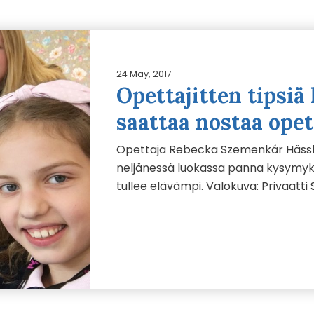
24 May, 2017
Opettajitten tipsiä
saattaa nostaa ope
Opettaja Rebecka Szemenkár Hässl
neljänessä luokassa panna kysymyks
tullee elävämpi. Valokuva: Privaatti