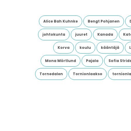
Alice Bah Kuhnke
Bengt Pohjanen
johtokunta
juuret
Kanada
Kata
Korva
koulu
kääntäjä
Mona Mörtlund
Pajala
Sofia Stri
Tornedalen
Tornionlaakso
tornionl