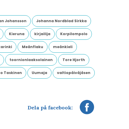
an Johansson
Johanna Nordblad Sirkka
Kieruna
kirjailija
Korpilompolo
arinki
Meänflaku
meänkieli
toornionlaaksolainen
Tore Hjorth
o Taskinen
Uumaja
valtiopäiväjäsen
Dela på facebook: