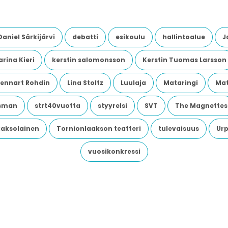
Daniel Särkijärvi
debatti
esikoulu
hallintoalue
J
rina Kieri
kerstin salomonsson
Kerstin Tuomas Larsson
Lennart Rohdin
Lina Stoltz
Luulaja
Mataringi
Mat
dsman
strt40vuotta
styyrelsi
SVT
The Magnettes
aaksolainen
Tornionlaakson teatteri
tulevaisuus
Urp
vuosikonkressi