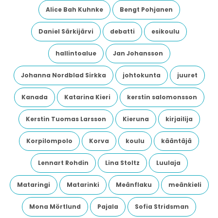
Alice Bah Kuhnke
Bengt Pohjanen
Daniel Särkijärvi
debatti
esikoulu
hallintoalue
Jan Johansson
Johanna Nordblad Sirkka
johtokunta
juuret
Kanada
Katarina Kieri
kerstin salomonsson
Kerstin Tuomas Larsson
Kieruna
kirjailija
Korpilompolo
Korva
koulu
kääntäjä
Lennart Rohdin
Lina Stoltz
Luulaja
Mataringi
Matarinki
Meänflaku
meänkieli
Mona Mörtlund
Pajala
Sofia Stridsman