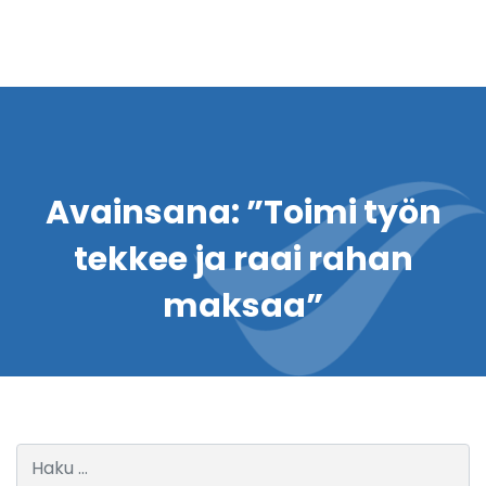
Avainsana:
”Toimi työn
tekkee ja raai rahan
maksaa”
Haku: