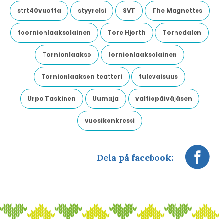
strt40vuotta
styyrelsi
SVT
The Magnettes
toornionlaaksolainen
Tore Hjorth
Tornedalen
Tornionlaakso
tornionlaaksolainen
Tornionlaakson teatteri
tulevaisuus
Urpo Taskinen
Uumaja
valtiopäiväjäsen
vuosikonkressi
Dela på facebook: