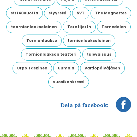
strt40vuotta
styyrelsi
SVT
The Magnettes
toornionlaaksolainen
Tore Hjorth
Tornedalen
Tornionlaakso
tornionlaaksolainen
Tornionlaakson teatteri
tulevaisuus
Urpo Taskinen
Uumaja
valtiopäiväjäsen
vuosikonkressi
Dela på facebook: