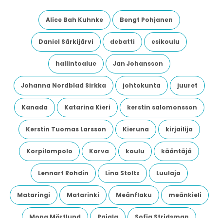
Alice Bah Kuhnke
Bengt Pohjanen
Daniel Särkijärvi
debatti
esikoulu
hallintoalue
Jan Johansson
Johanna Nordblad Sirkka
johtokunta
juuret
Kanada
Katarina Kieri
kerstin salomonsson
Kerstin Tuomas Larsson
Kieruna
kirjailija
Korpilompolo
Korva
koulu
kääntäjä
Lennart Rohdin
Lina Stoltz
Luulaja
Mataringi
Matarinki
Meänflaku
meänkieli
Mona Mörtlund
Pajala
Sofia Stridsman