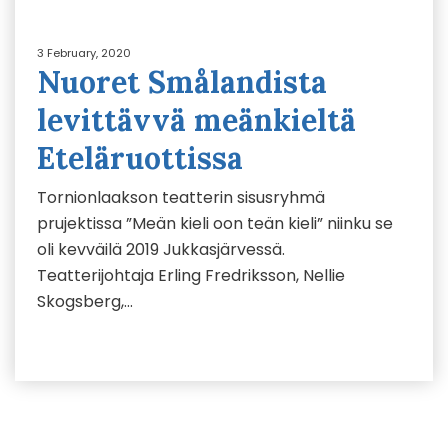
3 February, 2020
Nuoret Smålandista
levittävvä meänkieltä
Eteläruottissa
Tornionlaakson teatterin sisusryhmä
prujektissa ”Meän kieli oon teän kieli” niinku se
oli kevväilä 2019 Jukkasjärvessä.
Teatterijohtaja Erling Fredriksson, Nellie
Skogsberg,…