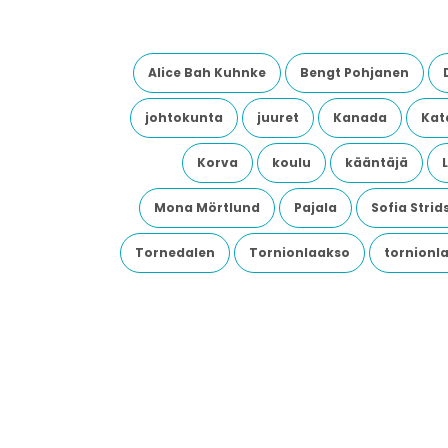
Alice Bah Kuhnke
Bengt Pohjanen
johtokunta
juuret
Kanada
Kata
Korva
koulu
kääntäjä
Mona Mörtlund
Pajala
Sofia Stri
Tornedalen
Tornionlaakso
tornionl