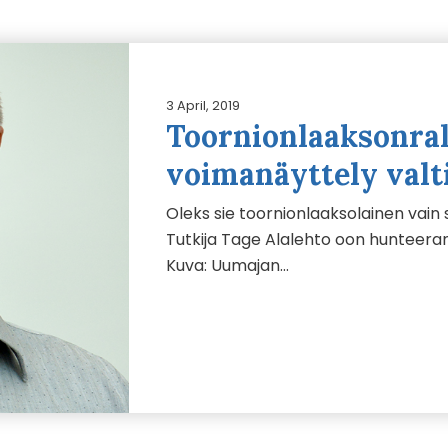
3 April, 2019
Toornionlaaksonral
voimanäyttely valt
Oleks sie toornionlaaksolainen vain s
Tutkija Tage Alalehto oon hunteeranu
Kuva: Uumajan…