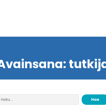
Avainsana:
tutkij
Haku: