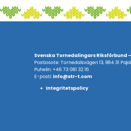
Svenska Tornedalingars Riksförbund –
Postiosote: Tornedalsvägen 13, 984 31 Pajal
Puhelin: +46 73 081 32 16
E-posti:
info@str-t.com
Integritetspolicy