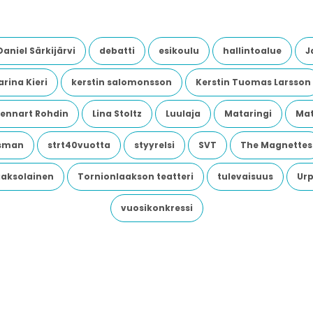
Daniel Särkijärvi
debatti
esikoulu
hallintoalue
J
rina Kieri
kerstin salomonsson
Kerstin Tuomas Larsson
Lennart Rohdin
Lina Stoltz
Luulaja
Mataringi
Mat
dsman
strt40vuotta
styyrelsi
SVT
The Magnettes
aaksolainen
Tornionlaakson teatteri
tulevaisuus
Urp
vuosikonkressi