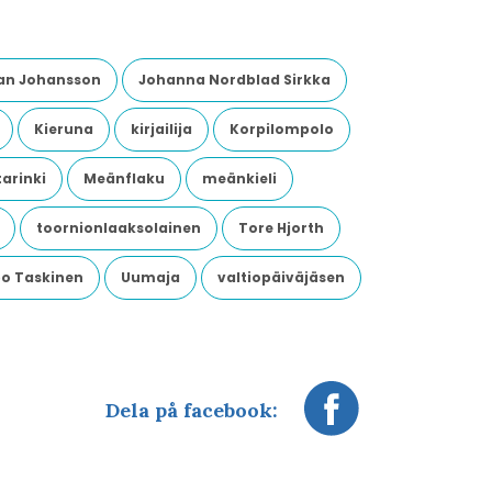
an Johansson
Johanna Nordblad Sirkka
Kieruna
kirjailija
Korpilompolo
arinki
Meänflaku
meänkieli
toornionlaaksolainen
Tore Hjorth
o Taskinen
Uumaja
valtiopäiväjäsen
Dela på facebook: