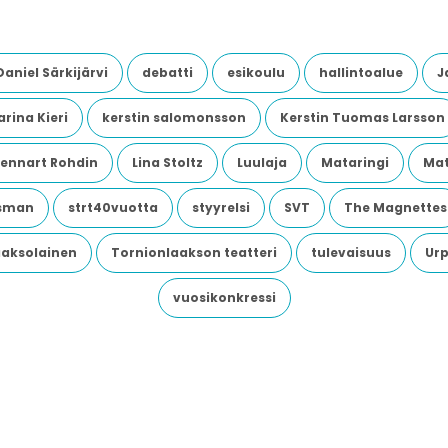
Daniel Särkijärvi
debatti
esikoulu
hallintoalue
J
rina Kieri
kerstin salomonsson
Kerstin Tuomas Larsson
Lennart Rohdin
Lina Stoltz
Luulaja
Mataringi
Mat
dsman
strt40vuotta
styyrelsi
SVT
The Magnettes
aaksolainen
Tornionlaakson teatteri
tulevaisuus
Urp
vuosikonkressi