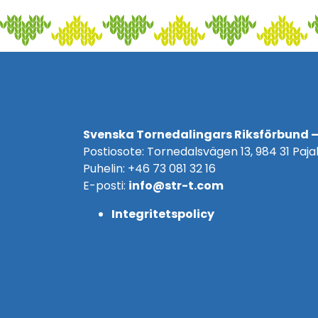
Svenska Tornedalingars Riksförbund –
Postiosote: Tornedalsvägen 13, 984 31 Pajal
Puhelin: +46 73 081 32 16
E-posti:
info@str-t.com
Integritetspolicy