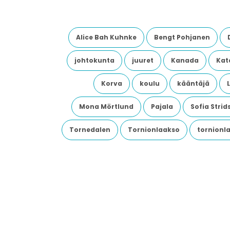
Alice Bah Kuhnke
Bengt Pohjanen
johtokunta
juuret
Kanada
Kata
Korva
koulu
kääntäjä
Mona Mörtlund
Pajala
Sofia Stri
Tornedalen
Tornionlaakso
tornionl