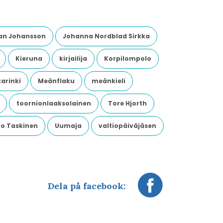
an Johansson
Johanna Nordblad Sirkka
Kieruna
kirjailija
Korpilompolo
arinki
Meänflaku
meänkieli
toornionlaaksolainen
Tore Hjorth
o Taskinen
Uumaja
valtiopäiväjäsen
Dela på facebook: