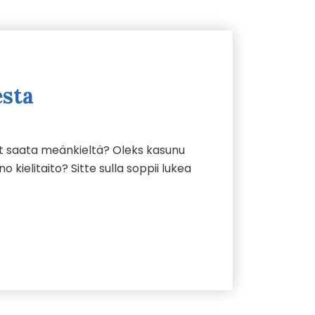
esta
t saata meänkieltä? Oleks kasunu
o kielitaito? Sitte sulla soppii lukea