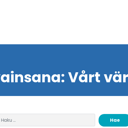
ainsana:
Vårt vä
Haku: