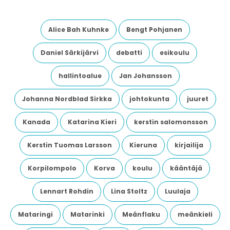
Alice Bah Kuhnke
Bengt Pohjanen
Daniel Särkijärvi
debatti
esikoulu
hallintoalue
Jan Johansson
Johanna Nordblad Sirkka
johtokunta
juuret
Kanada
Katarina Kieri
kerstin salomonsson
Kerstin Tuomas Larsson
Kieruna
kirjailija
Korpilompolo
Korva
koulu
kääntäjä
Lennart Rohdin
Lina Stoltz
Luulaja
Mataringi
Matarinki
Meänflaku
meänkieli