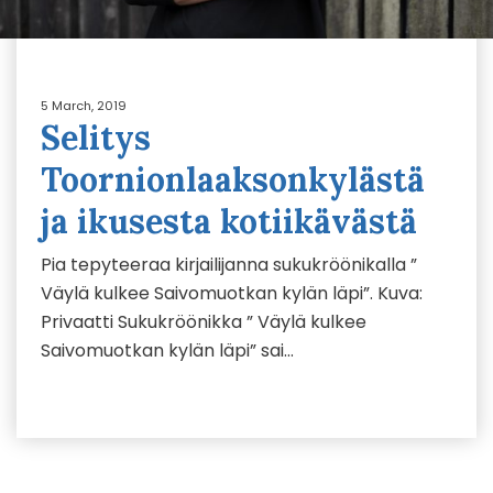
5 March, 2019
Selitys
Toornionlaaksonkylästä
ja ikusesta kotiikävästä
Pia tepyteeraa kirjailijanna sukukröönikalla ”
Väylä kulkee Saivomuotkan kylän läpi”. Kuva:
Privaatti Sukukröönikka ” Väylä kulkee
Saivomuotkan kylän läpi” sai…