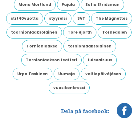
Mona Mörtlund
Pajala
Sofia Stridsman
strt40vuotta
styyrelsi
SVT
The Magnettes
toornionlaaksolainen
Tore Hjorth
Tornedalen
Tornionlaakso
tornionlaaksolainen
Tornionlaakson teatteri
tulevaisuus
Urpo Taskinen
Uumaja
valtiopäiväjäsen
vuosikonkressi
Dela på facebook: