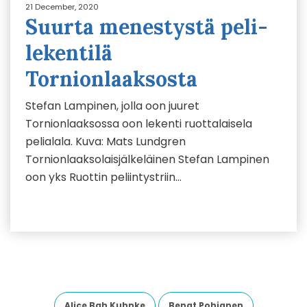
21 December, 2020
Suurta menestystä peli-
lekentilä
Tornionlaaksosta
Stefan Lampinen, jolla oon juuret
Tornionlaaksossa oon lekenti ruottalaisela
pelialala. Kuva: Mats Lundgren
Tornionlaaksolaisjälkeläinen Stefan Lampinen
oon yks Ruottin peliintystriin…
Alice Bah Kuhnke
Bengt Pohjanen