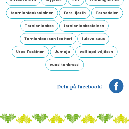
toornionlaaksolainen
Tore Hjorth
Tornedalen
Tornionlaakso
tornionlaaksolainen
Tornionlaakson teatteri
tulevaisuus
Urpo Taskinen
Uumaja
valtiopäiväjäsen
vuosikonkressi
Dela på facebook: