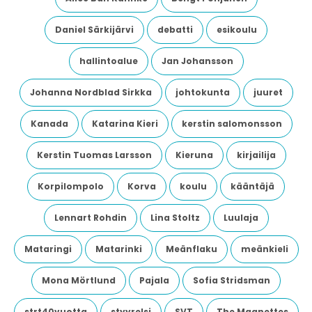
Daniel Särkijärvi
debatti
esikoulu
hallintoalue
Jan Johansson
Johanna Nordblad Sirkka
johtokunta
juuret
Kanada
Katarina Kieri
kerstin salomonsson
Kerstin Tuomas Larsson
Kieruna
kirjailija
Korpilompolo
Korva
koulu
kääntäjä
Lennart Rohdin
Lina Stoltz
Luulaja
Mataringi
Matarinki
Meänflaku
meänkieli
Mona Mörtlund
Pajala
Sofia Stridsman
strt40vuotta
styyrelsi
SVT
The Magnettes