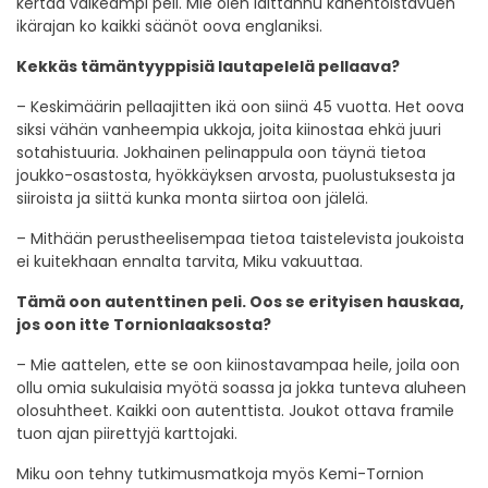
kertaa vaikeampi peli. Mie olen laittannu kahentoistavuen
ikärajan ko kaikki säänöt oova englaniksi.
Kekkäs tämäntyyppisiä lautapelelä pellaava?
– Keskimäärin pellaajitten ikä oon siinä 45 vuotta. Het oova
siksi vähän vanheempia ukkoja, joita kiinostaa ehkä juuri
sotahistuuria. Jokhainen pelinappula oon täynä tietoa
joukko-osastosta, hyökkäyksen arvosta, puolustuksesta ja
siiroista ja siittä kunka monta siirtoa oon jälelä.
– Mithään perustheelisempaa tietoa taistelevista joukoista
ei kuitekhaan ennalta tarvita, Miku vakuuttaa.
Tämä oon autenttinen peli. Oos se erityisen hauskaa,
jos oon itte Tornionlaaksosta?
– Mie aattelen, ette se oon kiinostavampaa heile, joila oon
ollu omia sukulaisia myötä soassa ja jokka tunteva aluheen
olosuhtheet. Kaikki oon autenttista. Joukot ottava framile
tuon ajan piirettyjä karttojaki.
Miku oon tehny tutkimusmatkoja myös Kemi-Tornion