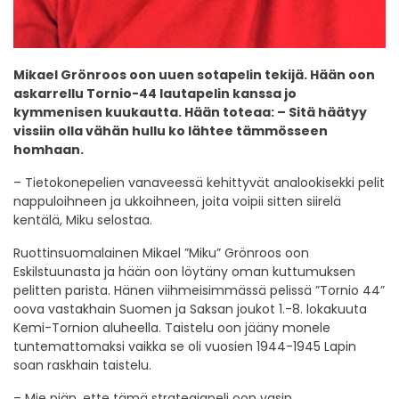
Mikael Grönroos
oon uuen sotapelin tekijä. Hään oon
askarrellu Tornio-44 lautapelin kanssa jo
kymmenisen kuukautta. Hään toteaa: – Sitä häätyy
vissiin olla vähän hullu ko lähtee tämmösseen
homhaan.
– Tietokonepelien vanaveessä kehittyvät analookisekki pelit
nappuloihneen ja ukkoihneen, joita voipii sitten siirelä
kentälä, Miku selostaa.
Ruottinsuomalainen Mikael ”Miku” Grönroos oon
Eskilstuunasta ja hään oon löytäny oman kuttumuksen
pelitten parista. Hänen viihmeisimmässä pelissä ”Tornio 44”
oova vastakhain Suomen ja Saksan joukot 1.-8. lokakuuta
Kemi-Tornion aluheella. Taistelu oon jääny monele
tuntemattomaksi vaikka se oli vuosien 1944-1945 Lapin
soan raskhain taistelu.
– Mie piän, ette tämä strategiapeli oon vasin