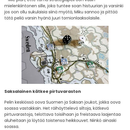
mielenkiintonen sille, joka tuntee soan histuurian ja varsinki
jos oon ollu sukulaisia siinä myötä, Miku sannoo ja pittää
tätä peliä varsin hyänä juuri tornionlaaksolaisile.
Saksalainen kätkee pirtuvaraston
Pelin keskiössä oova Suomen ja Saksan joukot, jokka oova
soassa vastakkain. Het räihäyttelevä siltoja, kätkevä
pirtuvarastoja, telottava toisiihaan ja freistaava laajentaa
aluheitaan ja löytää toistensa heikkouvet. Niinkö ainaski
soassa.