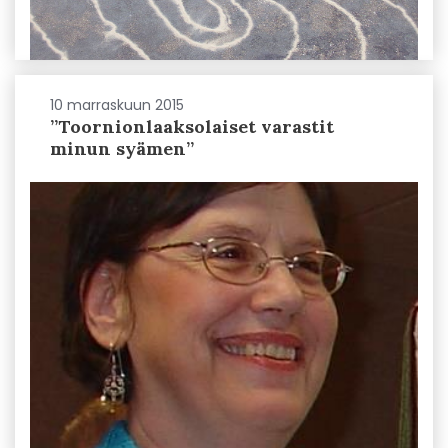
10 marraskuun 2015
”Toornionlaaksolaiset varastit
minun syämen”