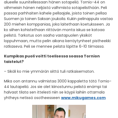
alueelle suunitellessaan hänen sotapeliä. Tornio-44 on
viihmeisin hänen neljästä valhmiista sotapelisthään. Peli
passaa parhhaiten kahele pellaajale, joista toinen pellaa
Suomen ja toinen Saksan joukoila. Kukin pelinappula vastaa
200 miehen komppaniaa, joka laitethaan koetuksseen. Ja
ko siihen kohistethaan riittävän monta iskua se katoaa
pelistä. Tarkotus oon saaha vastapuolen yksiköt
loppuhmaan, mutta pelin aikana kerräytynheet pistheekki
ratkaseva. Peli se mennee pelata läpitte 6-10 tiimassa.
Kumpikas puoli voitti toelisessa soassa Tornion
taistelut?
– Sikäli ko mie ymmärän siittä tuli ratkaisematon.
Mika oon antannu valmistaa 3000 kappaletta tätä Tornio-
44 lautapeliä. Jos sie olet kiinostunnu pelistä enämpi tai
halvaat tilata sen ittelesti niin se käypii laihiin ottamala
yhtheys netissä osotheesseen
www.mikugames.com