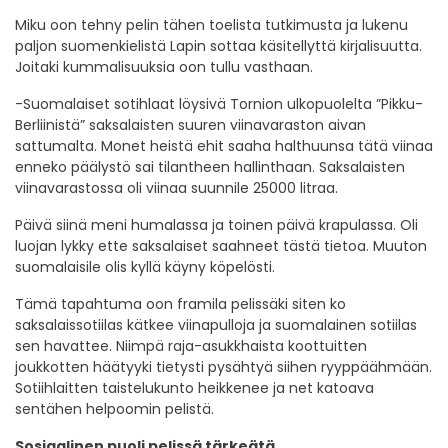
Miku oon tehny pelin tähen toelista tutkimusta ja lukenu
paljon suomenkielistä Lapin sottaa käsitellyttä kirjalisuutta.
Joitaki kummalisuuksia oon tullu vasthaan.
-Suomalaiset sotihlaat löysivä Tornion ulkopuolelta ”Pikku-
Berliinistä” saksalaisten suuren viinavaraston aivan
sattumalta. Monet heistä ehit saaha halthuunsa tätä viinaa
enneko päälystö sai tilantheen hallinthaan. Saksalaisten
viinavarastossa oli viinaa suunnile 25000 litraa.
Päivä siinä meni humalassa ja toinen päivä krapulassa. Oli
luojan lykky ette saksalaiset saahneet tästä tietoa. Muuton
suomalaisile olis kyllä käyny köpelösti.
Tämä tapahtuma oon framila pelissäki siten ko
saksalaissotiilas kätkee viinapulloja ja suomalainen sotiilas
sen havattee. Niimpä raja-asukkhaista koottuitten
joukkotten häätyyki tietysti pysähtyä siihen ryyppäähmään.
Sotiihlaitten taistelukunto heikkenee ja net katoava
sentähen helpoomin pelistä.
Sosiaalinen puoli pelissä tärkeätä