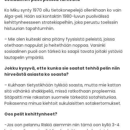
Ko Miku synty 1970 ollu tietokonepelejä ollenkhaan ko vain
Alga-peli. Hään sai kontaktin 1980-luvun puolivälissä
kehittynheesseen stratekiapelhiin, joka perustu toelissiin
histuurian tapahtumhiin.
– Mie olen kuiteski aina pitäny fyysisistä peleistä, joissa
otethaan nappulat ja heitethään noppaa. Varsinki
sosiaalinen puoli oon tärkeä ko saapii tavata joitaki ystäviä
lautapelin ympärilä.
Jokku kysyvä, ette kunka sie saatat tehhä pelin niin
hirveästä asiasta ko soasta?
– Kukhaan tietystikhään tykkää soasta, mutta mie katton
sitä vähänkö shakkipeliä, missä ratkothaan propleemia.
Sitäpaitti mie rakastan suomele tärkeätä sotahisturiiaa.
Poikasenna minua kiehtoit sukulaisitten sotakertomukset.
Oos pelit kehittynheet?
-Jos oon pelannu Riskiä aiemmin niin tämä oon kyllä 3-4