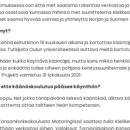
tkimuksessa oon ette met saatama rakentaa verkostoa ja
a osastossa kunnassa mihinkä met suunittelema Kielike
met saama hyvvää voimaa ja yhtheyttä Norjan ja Suomen 
nyt?
hhä esitutkinon 19 kuukauen aikana ja kartottaa kääntä
ssa. Tutkijoita Oulun yniversiteetissä auttava meitä kartot
hään kukka käyttävä kääntäjiä, mutta kans mikkä henkilö
ja ja enkäättiä tullee olheen pohjana kehityssuunitelmale 
Prujekti valmistuu 31 lokakuuta 2021.
t ette käänöskoulutus pääsee käynthiin?
 hoppu. Net jokka tänäpäivänä tekevä käänöksiä, alkava 
 tarttema ottaa taltheen heän kompetensin
.
ansankorkeakoulusta Mataringissä saattaa tulla Kielik
ethaan verkostoa siihen. Valokuva: Tornionlaakson Kans