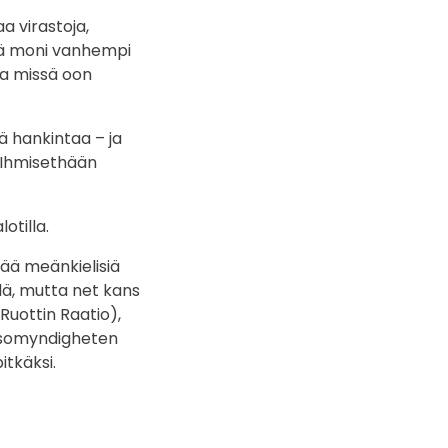
 virastoja,
änä moni vanhempi
sa missä oon
ä hankintaa – ja
ä. Ihmisethään
otilla.
tää meänkielisiä
elä, mutta net kans
(Ruottin Raatio),
älsomyndigheten
itkäksi.