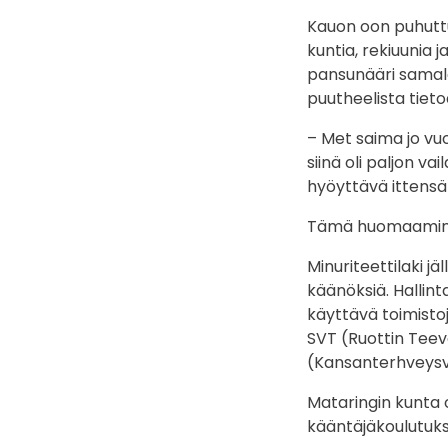
Kauon oon puhuttu
kuntia, rekiuunia 
pansunääri samala
puutheelista tieto
– Met saima jo vuo
siinä oli paljon va
hyöyttävä ittensä
Tämä huomaaminen 
Minuriteettilaki j
käänöksiä. Hallint
käyttävä toimistoj
SVT (Ruottin Teev
(Kansanterhveysvi
Mataringin kunta 
kääntäjäkoulutuk