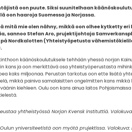
äjistä oon puute. Siksi suunitelhaan käänöskoulut
llä oon haaroja Suomessa ja Norjassa.
mitä mie olen nähny, mikkä oon olhee kytketty eri 
ia, sannoo Stefan Aro, prujektijohtaja Samverkansp
 på Nordkalotten (Yhteistyöpetusta vähemistökielil
.
kinthoon käänöskoulutuksele tehhään yhessä norjan Kainuu
tin kans ja oon merkittävä osa yhteistyöperustasta mihin
a kaks miljoonaa. Perustan tarkotus oon ette lisätä yht
lä, mikkä painiva samalaisitten ongelmitten kans mikkä l
väänin kiehleen. Oulu oon kans ainua laitos Pohjoismaiss
elestä.
eustaa yhtheistyössä Norjan Kvensk instituttiä. Valokuva
Oulun yniversiteetistä oon myötä prujektissa. Valokuva: