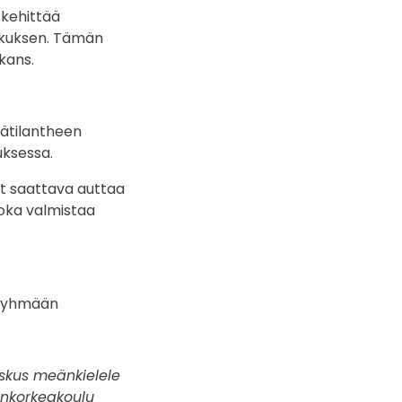
 kehittää
skuksen. Tämän
kans.
jätilantheen
uksessa.
t saattava auttaa
joka valmistaa
käyhmään
eskus meänkielele
ankorkeakoulu