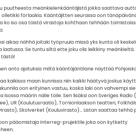
 puutheesta meänkielenkääntäjistä jokka saattava auttaa
ja olletikki förlaakia. Kääntäjitten seurassa oon tänäpäiv
 ko iso osa töistä virastoja kohthaan tehhään toimistois
a.
si aikaa nähhä joitaki työpruuia missä yks kunta oli keskel
ila laatussa. Se tuntu siltä ette joku olis leikkiny meänkielt
 tästä!
anto ajatuksia miltä kääntäjäntilane näyttää Pohjoiskal
ällaa kaikissa maan kunnissa niin kaikki häätyvä joskus käyt
akunnila oon erityinen vastuu, koska laki oon vahvempi si
a isossa määrin näile töile. Sen lisäksi oon Sveriges Radio 
ee), UR (Koulutusraatio), Tornionlaakson teatteri, Folkh
rasto), Skolverket (Kouluvirasto)… Listan saattaa tehhä p
oon pääomistaja Interreg-prujektile joka oon kytketty
sheen.