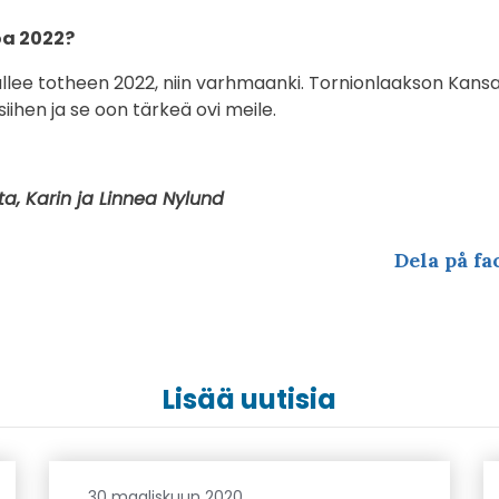
a 2022?
tullee totheen 2022, niin varhmaanki. Tornionlaakson Kan
 siihen ja se oon tärkeä ovi meile.
a, Karin ja Linnea Nylund
Dela på fa
Lisää uutisia
30 maaliskuun 2020