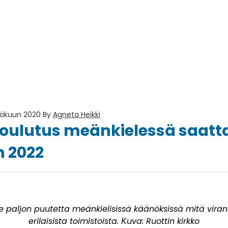
säkuun 2020
By
Agneta Heikki
ulutus meänkielessä saatta
n 2022
e paljon puutetta meänkielisissä käänöksissä mitä viran
erilaisista toimistoista.
uva: Ruottin kirkko
K