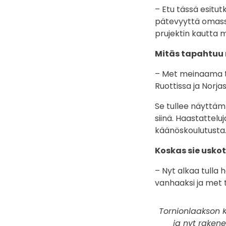
– Etu tässä esitu
pätevyyttä omass
prujektin kautta 
Mitäs tapahtuu 
– Met meinaama te
Ruottissa ja Norja
Se tullee näyttäm
siinä. Haastattelu
käänöskoulutusta. 
Koskas sie usko
– Nyt alkaa tulla
vanhaaksi ja met
Tornionlaakson K
ja nyt raken