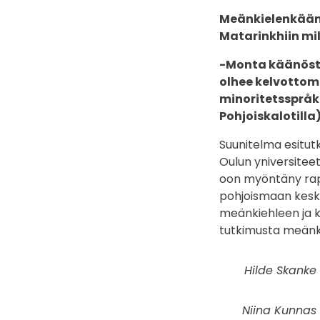
Meänkielenkäänt
Matarinkhiin mi
-Monta käänöstä 
olhee kelvottom
minoritetsspråk
Pohjoiskalotilla)
Suunitelma esitut
Oulun yniversitee
oon myöntäny rape
pohjoismaan keske
meänkiehleen ja k
tutkimusta meänki
Hilde Skanke 
Niina Kunnas 