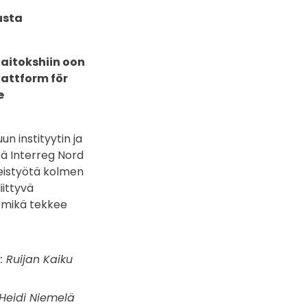
usta
laitokshiin oon
lattform för
e
n instityytin ja
kä Interreg Nord
eistyötä kolmen
iittyvä
a mikä tekkee
: Ruijan Kaiku
 Heidi Niemelä