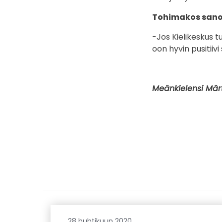
Tohimakos sano
-Jos Kielikeskus 
oon hyvin pusitiivi
Meänkielensi Märt
28 huhtikuun 2020