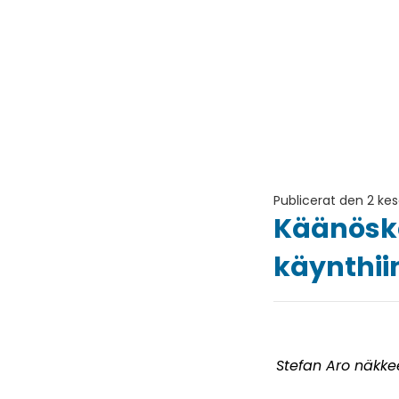
Publicerat den 2 ke
Käänösko
käynthii
Stefan Aro näkke