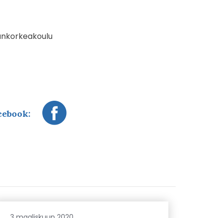
sankorkeakoulu
cebook:
3 maaliskuun 2020