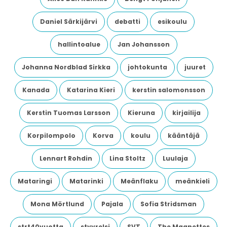
Daniel Särkijärvi
debatti
esikoulu
hallintoalue
Jan Johansson
Johanna Nordblad Sirkka
johtokunta
juuret
Kanada
Katarina Kieri
kerstin salomonsson
Kerstin Tuomas Larsson
Kieruna
kirjailija
Korpilompolo
Korva
koulu
kääntäjä
Lennart Rohdin
Lina Stoltz
Luulaja
Mataringi
Matarinki
Meänflaku
meänkieli
Mona Mörtlund
Pajala
Sofia Stridsman
strt40vuotta
styyrelsi
SVT
The Magnettes