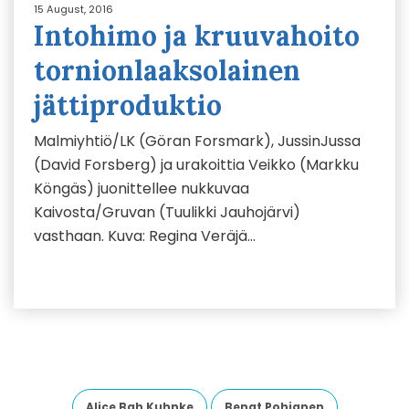
15 August, 2016
Intohimo ja kruuvahoito
tornionlaaksolainen
jättiproduktio
Malmiyhtiö/LK (Göran Forsmark), JussinJussa
(David Forsberg) ja urakoittia Veikko (Markku
Köngäs) juonittellee nukkuvaa
Kaivosta/Gruvan (Tuulikki Jauhojärvi)
vasthaan. Kuva: Regina Veräjä…
Alice Bah Kuhnke
Bengt Pohjanen