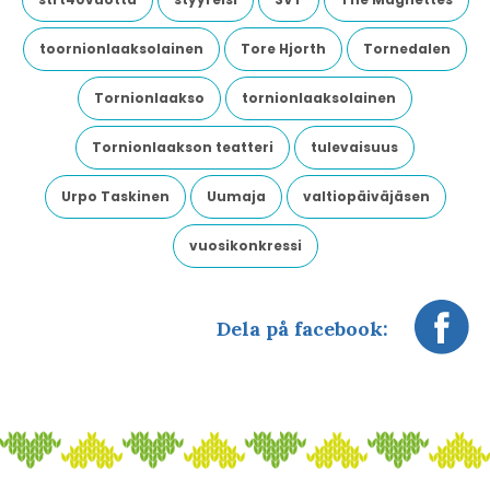
toornionlaaksolainen
Tore Hjorth
Tornedalen
Tornionlaakso
tornionlaaksolainen
Tornionlaakson teatteri
tulevaisuus
Urpo Taskinen
Uumaja
valtiopäiväjäsen
vuosikonkressi
Dela på facebook: