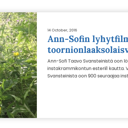
14 October, 2016
Ann-Sofin lyhytfil
toornionlaaksolais
Ann-Sofi Taavo Svansteinistä oon l
instakrammikontun esterii1 kautta. Va
Svansteinista oon 900 seuraajaa in