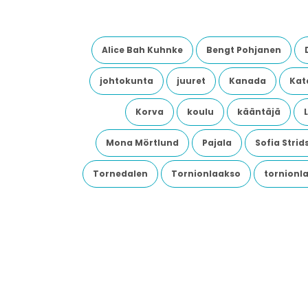
Alice Bah Kuhnke
Bengt Pohjanen
johtokunta
juuret
Kanada
Kata
Korva
koulu
kääntäjä
Mona Mörtlund
Pajala
Sofia Stri
Tornedalen
Tornionlaakso
tornionl