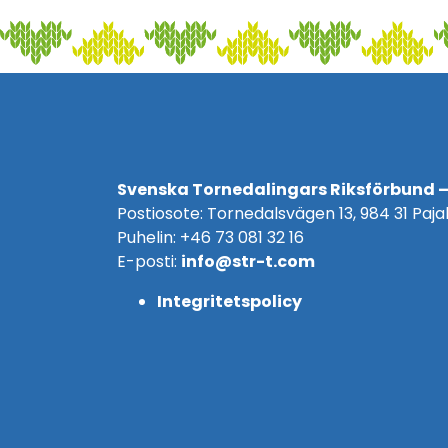
Svenska Tornedalingars Riksförbund –
Postiosote: Tornedalsvägen 13, 984 31 Pajal
Puhelin: +46 73 081 32 16
E-posti:
info@str-t.com
Integritetspolicy