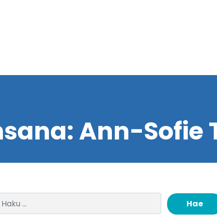
nsana:
Ann-Sofie 
Haku: