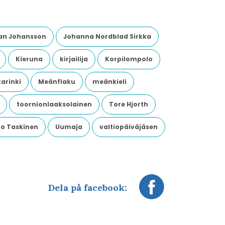
an Johansson
Johanna Nordblad Sirkka
Kieruna
kirjailija
Korpilompolo
arinki
Meänflaku
meänkieli
toornionlaaksolainen
Tore Hjorth
o Taskinen
Uumaja
valtiopäiväjäsen
Dela på facebook: