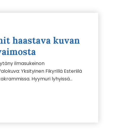
mit haastava kuvan
vaimosta
öytäny ilmasukeinon
lokuva: Yksityinen Fikyrillä Esteriilä
stakrammissa. Hyymuri lyhyissä…