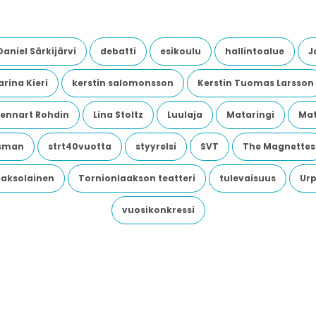
Daniel Särkijärvi
debatti
esikoulu
hallintoalue
J
rina Kieri
kerstin salomonsson
Kerstin Tuomas Larsson
Lennart Rohdin
Lina Stoltz
Luulaja
Mataringi
Mat
dsman
strt40vuotta
styyrelsi
SVT
The Magnettes
aaksolainen
Tornionlaakson teatteri
tulevaisuus
Urp
vuosikonkressi