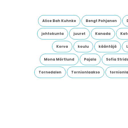
Alice Bah Kuhnke
Bengt Pohjanen
johtokunta
juuret
Kanada
Kata
Korva
koulu
kääntäjä
Mona Mörtlund
Pajala
Sofia Stri
Tornedalen
Tornionlaakso
tornionl