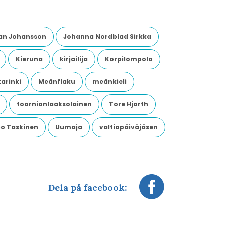
an Johansson
Johanna Nordblad Sirkka
Kieruna
kirjailija
Korpilompolo
arinki
Meänflaku
meänkieli
toornionlaaksolainen
Tore Hjorth
o Taskinen
Uumaja
valtiopäiväjäsen
Dela på facebook: