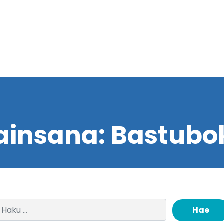
ainsana:
Bastubo
Haku: