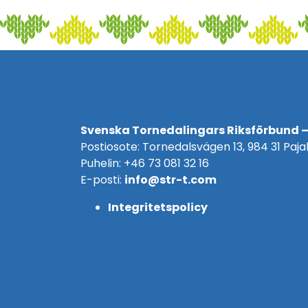
Svenska Tornedalingars Riksförbund –
Postiosote: Tornedalsvägen 13, 984 31 Pajal
Puhelin: +46 73 081 32 16
E-posti:
info@str-t.com
Integritetspolicy