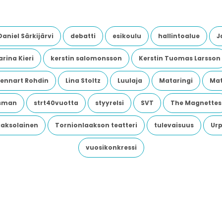
Daniel Särkijärvi
debatti
esikoulu
hallintoalue
J
rina Kieri
kerstin salomonsson
Kerstin Tuomas Larsson
Lennart Rohdin
Lina Stoltz
Luulaja
Mataringi
Mat
dsman
strt40vuotta
styyrelsi
SVT
The Magnettes
aaksolainen
Tornionlaakson teatteri
tulevaisuus
Urp
vuosikonkressi