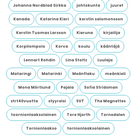
Johanna Nordblad Sirkka
johtokunta
juuret
Kanada
Katarina Kieri
kerstin salomonsson
Kerstin Tuomas Larsson
Kieruna
kirjailija
Korpilompolo
Korva
koulu
kääntäjä
Lennart Rohdin
Lina Stoltz
Luulaja
Mataringi
Matarinki
Meänflaku
meänkieli
Mona Mörtlund
Pajala
Sofia Stridsman
strt40vuotta
styyrelsi
SVT
The Magnettes
toornionlaaksolainen
Tore Hjorth
Tornedalen
Tornionlaakso
tornionlaaksolainen