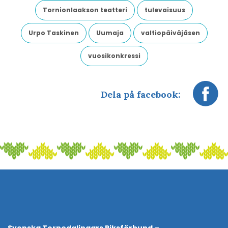
Tornionlaakson teatteri
tulevaisuus
Urpo Taskinen
Uumaja
valtiopäiväjäsen
vuosikonkressi
Dela på facebook: