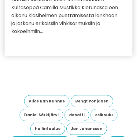
Kultaseppä Camilla Mustikka Kierunassa oon
alkanu klasihelmen puettamisesta lankhaan
ja jatkanu erikoissiin vihkisormuksiin ja
kokoelhmiin…
Alice Bah Kuhnke
Bengt Pohjanen
Daniel Särkijärvi
debatti
esikoulu
hallintoalue
Jan Johansson