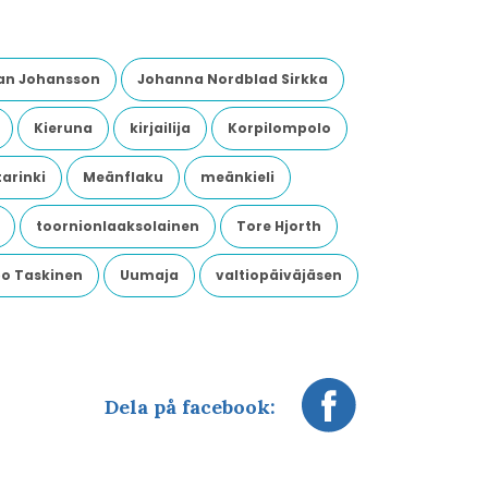
an Johansson
Johanna Nordblad Sirkka
Kieruna
kirjailija
Korpilompolo
arinki
Meänflaku
meänkieli
toornionlaaksolainen
Tore Hjorth
o Taskinen
Uumaja
valtiopäiväjäsen
Dela på facebook: