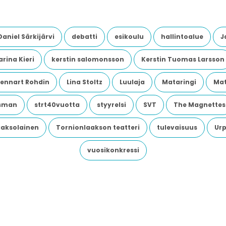
Daniel Särkijärvi
debatti
esikoulu
hallintoalue
J
rina Kieri
kerstin salomonsson
Kerstin Tuomas Larsson
Lennart Rohdin
Lina Stoltz
Luulaja
Mataringi
Mat
dsman
strt40vuotta
styyrelsi
SVT
The Magnettes
aaksolainen
Tornionlaakson teatteri
tulevaisuus
Urp
vuosikonkressi