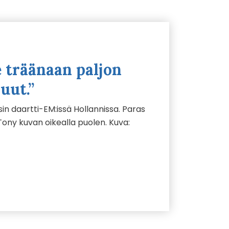
 träänaan paljon
uut.”
sin daartti-EM:issä Hollannissa. Paras
Tony kuvan oikealla puolen. Kuva: