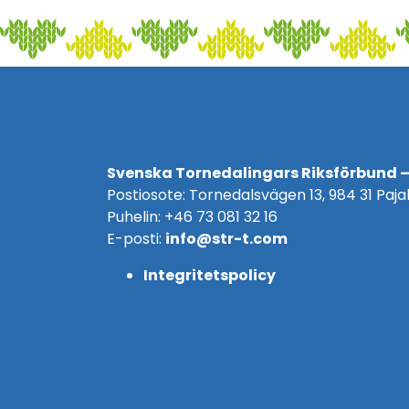
Svenska Tornedalingars Riksförbund –
Postiosote: Tornedalsvägen 13, 984 31 Pajal
Puhelin: +46 73 081 32 16
E-posti:
info@str-t.com
Integritetspolicy