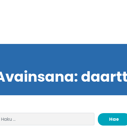
Avainsana:
daartt
Haku: