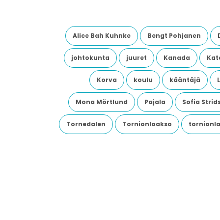
Alice Bah Kuhnke
Bengt Pohjanen
johtokunta
juuret
Kanada
Kata
Korva
koulu
kääntäjä
Mona Mörtlund
Pajala
Sofia Stri
Tornedalen
Tornionlaakso
tornionl