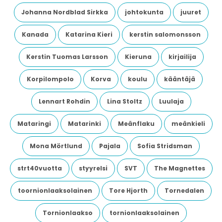
Johanna Nordblad Sirkka
johtokunta
juuret
Kanada
Katarina Kieri
kerstin salomonsson
Kerstin Tuomas Larsson
Kieruna
kirjailija
Korpilompolo
Korva
koulu
kääntäjä
Lennart Rohdin
Lina Stoltz
Luulaja
Mataringi
Matarinki
Meänflaku
meänkieli
Mona Mörtlund
Pajala
Sofia Stridsman
strt40vuotta
styyrelsi
SVT
The Magnettes
toornionlaaksolainen
Tore Hjorth
Tornedalen
Tornionlaakso
tornionlaaksolainen