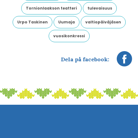
Tornionlaakson teatteri
tulevaisuus
Urpo Taskinen
Uumaja
valtiopäiväjäsen
vuosikonkressi
Dela på facebook: