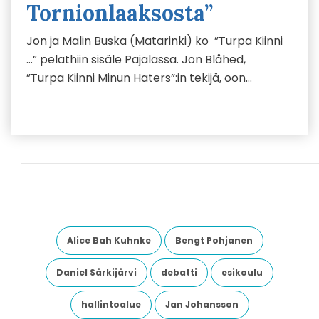
Tornionlaaksosta”
Jon ja Malin Buska (Matarinki) ko ”Turpa Kiinni
…” pelathiin sisäle Pajalassa. Jon Blåhed,
”Turpa Kiinni Minun Haters”:in tekijä, oon…
Alice Bah Kuhnke
Bengt Pohjanen
Daniel Särkijärvi
debatti
esikoulu
hallintoalue
Jan Johansson