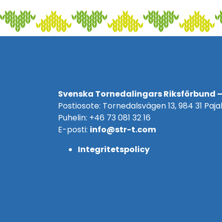
Svenska Tornedalingars Riksförbund –
Postiosote: Tornedalsvägen 13, 984 31 Pajal
Puhelin: +46 73 081 32 16
E-posti:
info@str-t.com
Integritetspolicy