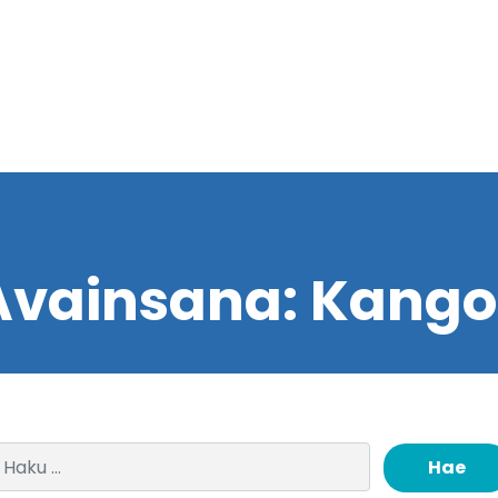
Avainsana:
Kango
Haku: