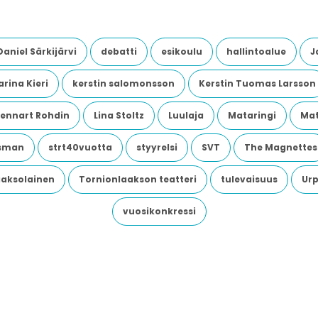
Daniel Särkijärvi
debatti
esikoulu
hallintoalue
J
rina Kieri
kerstin salomonsson
Kerstin Tuomas Larsson
Lennart Rohdin
Lina Stoltz
Luulaja
Mataringi
Mat
dsman
strt40vuotta
styyrelsi
SVT
The Magnettes
aaksolainen
Tornionlaakson teatteri
tulevaisuus
Urp
vuosikonkressi