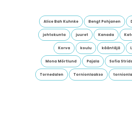
Alice Bah Kuhnke
Bengt Pohjanen
johtokunta
juuret
Kanada
Kata
Korva
koulu
kääntäjä
Mona Mörtlund
Pajala
Sofia Stri
Tornedalen
Tornionlaakso
tornionl