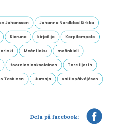
an Johansson
Johanna Nordblad Sirkka
Kieruna
kirjailija
Korpilompolo
arinki
Meänflaku
meänkieli
toornionlaaksolainen
Tore Hjorth
o Taskinen
Uumaja
valtiopäiväjäsen
Dela på facebook: