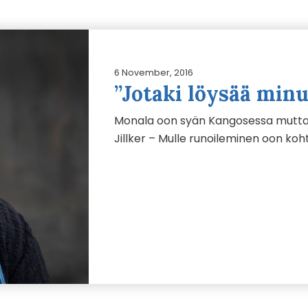
6 November, 2016
”Jotaki löysää min
Monala oon syän Kangosessa mutta a
Jillker – Mulle runoileminen oon koht