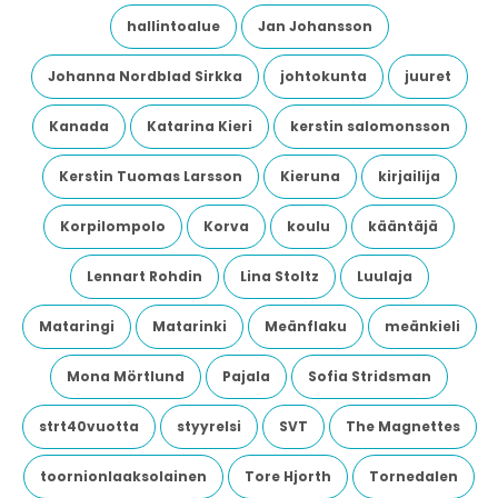
hallintoalue
Jan Johansson
Johanna Nordblad Sirkka
johtokunta
juuret
Kanada
Katarina Kieri
kerstin salomonsson
Kerstin Tuomas Larsson
Kieruna
kirjailija
Korpilompolo
Korva
koulu
kääntäjä
Lennart Rohdin
Lina Stoltz
Luulaja
Mataringi
Matarinki
Meänflaku
meänkieli
Mona Mörtlund
Pajala
Sofia Stridsman
strt40vuotta
styyrelsi
SVT
The Magnettes
toornionlaaksolainen
Tore Hjorth
Tornedalen