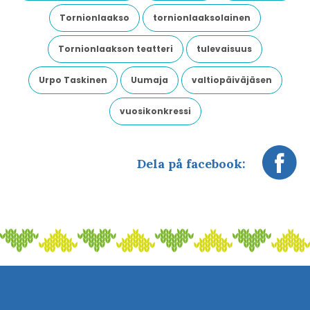
Tornionlaakso
tornionlaaksolainen
Tornionlaakson teatteri
tulevaisuus
Urpo Taskinen
Uumaja
valtiopäiväjäsen
vuosikonkressi
Dela på facebook: