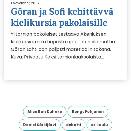
1 November, 2016
Göran ja Sofi kehittävvä
kielikursia pakolaisille
Ylitornion pakolaiset testaava Akeniuksen
kielikursia, mikä hopusta opettaa heile ruottia.
Göran Lahti oon paljosti materiaalin takana.
Kuva: Privaatti Kaksi tornionlaaksolaista…
Alice Bah Kuhnke
Bengt Pohjanen
Daniel Särkijärvi
debatti
esikoulu