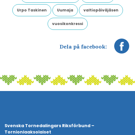
Urpo Taskinen
Uumaja
valtiopäiväjäsen
vuosikonkressi
Dela på facebook:
Svenska Tornedalingars Riksförbund –
Tornionlaaksolaiset