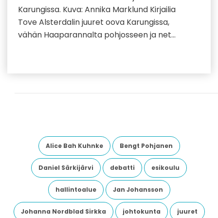
Karungissa. Kuva: Annika Marklund Kirjailia
Tove Alsterdalin juuret oova Karungissa,
vähän Haaparannalta pohjosseen ja net…
Alice Bah Kuhnke
Bengt Pohjanen
Daniel Särkijärvi
debatti
esikoulu
hallintoalue
Jan Johansson
Johanna Nordblad Sirkka
johtokunta
juuret