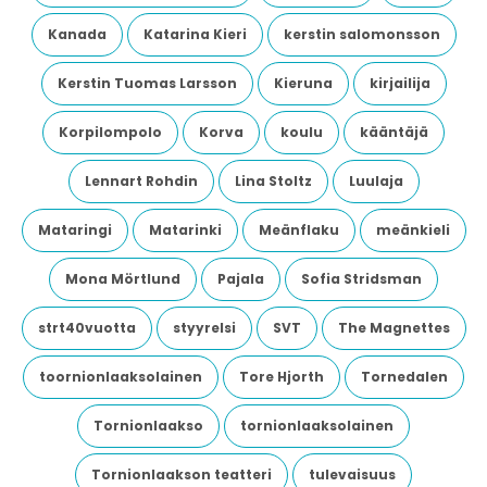
Kanada
Katarina Kieri
kerstin salomonsson
Kerstin Tuomas Larsson
Kieruna
kirjailija
Korpilompolo
Korva
koulu
kääntäjä
Lennart Rohdin
Lina Stoltz
Luulaja
Mataringi
Matarinki
Meänflaku
meänkieli
Mona Mörtlund
Pajala
Sofia Stridsman
strt40vuotta
styyrelsi
SVT
The Magnettes
toornionlaaksolainen
Tore Hjorth
Tornedalen
Tornionlaakso
tornionlaaksolainen
Tornionlaakson teatteri
tulevaisuus