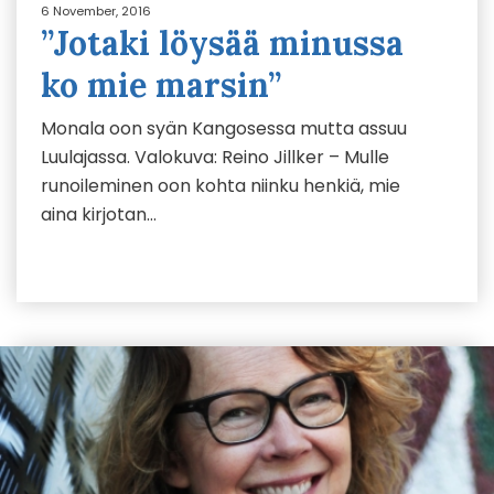
6 November, 2016
”Jotaki löysää minussa
ko mie marsin”
Monala oon syän Kangosessa mutta assuu
Luulajassa. Valokuva: Reino Jillker – Mulle
runoileminen oon kohta niinku henkiä, mie
aina kirjotan…