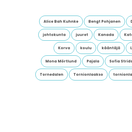
Alice Bah Kuhnke
Bengt Pohjanen
johtokunta
juuret
Kanada
Kata
Korva
koulu
kääntäjä
Mona Mörtlund
Pajala
Sofia Stri
Tornedalen
Tornionlaakso
tornionl