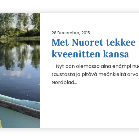
28 December, 2015
Met Nuoret tekkee 
kveenitten kansa
– Nyt oon olemassa aina enämpi nuo
taustasta ja pitävä meänkieltä arv
Nordblad…