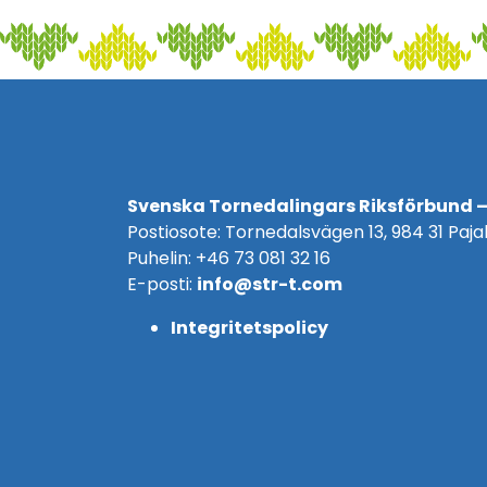
Svenska Tornedalingars Riksförbund –
Postiosote: Tornedalsvägen 13, 984 31 Pajal
Puhelin: +46 73 081 32 16
E-posti:
info@str-t.com
Integritetspolicy