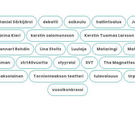
Daniel Särkijärvi
debatti
esikoulu
hallintoalue
J
rina Kieri
kerstin salomonsson
Kerstin Tuomas Larsson
Lennart Rohdin
Lina Stoltz
Luulaja
Mataringi
Mat
dsman
strt40vuotta
styyrelsi
SVT
The Magnettes
aaksolainen
Tornionlaakson teatteri
tulevaisuus
Urp
vuosikonkressi