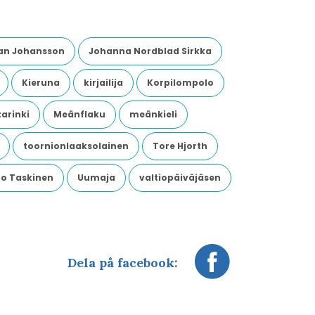
an Johansson
Johanna Nordblad Sirkka
Kieruna
kirjailija
Korpilompolo
arinki
Meänflaku
meänkieli
toornionlaaksolainen
Tore Hjorth
o Taskinen
Uumaja
valtiopäiväjäsen
Dela på facebook: