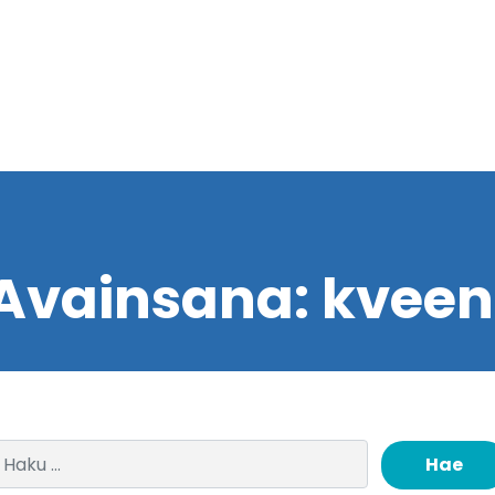
Avainsana:
kveen
Haku: