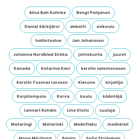
Alice Bah Kuhnke
Bengt Pohjanen
Daniel Särkijärvi
debatti
esikoulu
hallintoalue
Jan Johansson
Johanna Nordblad Sirkka
johtokunta
juuret
Kanada
Katarina Kieri
kerstin salomonsson
Kerstin Tuomas Larsson
Kieruna
kirjailija
Korpilompolo
Korva
koulu
kääntäjä
Lennart Rohdin
Lina Stoltz
Luulaja
Mataringi
Matarinki
Meänflaku
meänkieli
Mona Mörtlund
Pajala
Sofia Stridsman