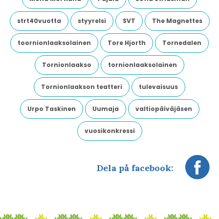
strt40vuotta
styyrelsi
SVT
The Magnettes
toornionlaaksolainen
Tore Hjorth
Tornedalen
Tornionlaakso
tornionlaaksolainen
Tornionlaakson teatteri
tulevaisuus
Urpo Taskinen
Uumaja
valtiopäiväjäsen
vuosikonkressi
Dela på facebook: