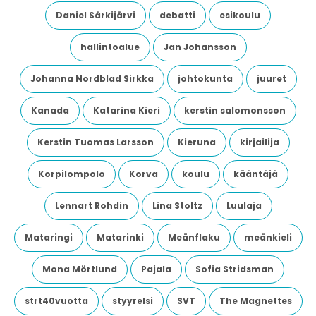
Daniel Särkijärvi
debatti
esikoulu
hallintoalue
Jan Johansson
Johanna Nordblad Sirkka
johtokunta
juuret
Kanada
Katarina Kieri
kerstin salomonsson
Kerstin Tuomas Larsson
Kieruna
kirjailija
Korpilompolo
Korva
koulu
kääntäjä
Lennart Rohdin
Lina Stoltz
Luulaja
Mataringi
Matarinki
Meänflaku
meänkieli
Mona Mörtlund
Pajala
Sofia Stridsman
strt40vuotta
styyrelsi
SVT
The Magnettes