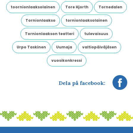
toornionlaaksolainen
Tore Hjorth
Tornedalen
Tornionlaakso
tornionlaaksolainen
Tornionlaakson teatteri
tulevaisuus
Urpo Taskinen
Uumaja
valtiopäiväjäsen
vuosikonkressi
Dela på facebook: