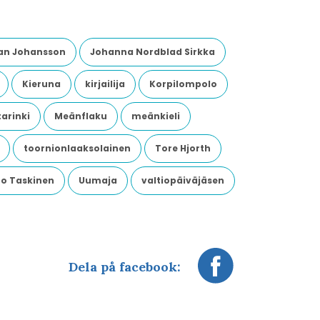
an Johansson
Johanna Nordblad Sirkka
Kieruna
kirjailija
Korpilompolo
arinki
Meänflaku
meänkieli
toornionlaaksolainen
Tore Hjorth
o Taskinen
Uumaja
valtiopäiväjäsen
Dela på facebook: