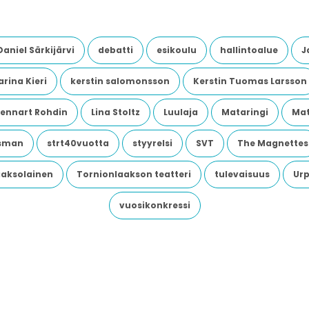
Daniel Särkijärvi
debatti
esikoulu
hallintoalue
J
rina Kieri
kerstin salomonsson
Kerstin Tuomas Larsson
Lennart Rohdin
Lina Stoltz
Luulaja
Mataringi
Mat
dsman
strt40vuotta
styyrelsi
SVT
The Magnettes
aaksolainen
Tornionlaakson teatteri
tulevaisuus
Urp
vuosikonkressi