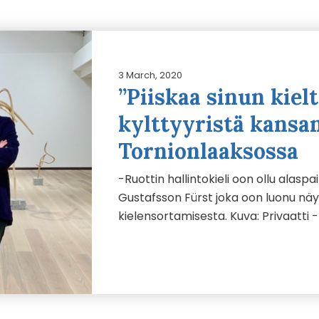
3 March, 2020
”Piiskaa sinun kiel
kylttyyristä kans
Tornionlaaksossa
-Ruottin hallintokieli oon ollu alasp
Gustafsson Fürst joka oon luonu nä
kielensortamisesta. Kuva: Privaatti 