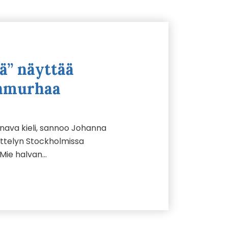
tä” näyttää
anmurhaa
ainava kieli, sannoo Johanna
yttelyn Stockholmissa
-Mie halvan…