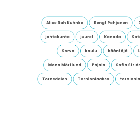
Alice Bah Kuhnke
Bengt Pohjanen
johtokunta
juuret
Kanada
Kata
Korva
koulu
kääntäjä
Mona Mörtlund
Pajala
Sofia Stri
Tornedalen
Tornionlaakso
tornionl