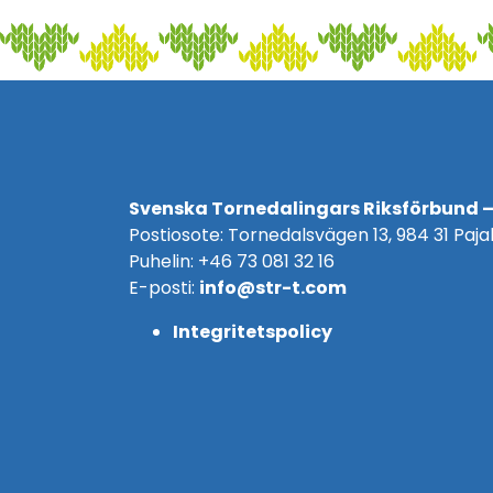
Svenska Tornedalingars Riksförbund –
Postiosote: Tornedalsvägen 13, 984 31 Pajal
Puhelin: +46 73 081 32 16
E-posti:
info@str-t.com
Integritetspolicy