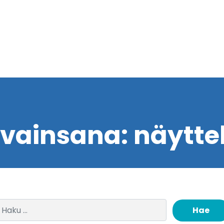
vainsana:
näytte
Haku: