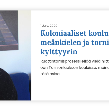
1 July, 2020
Koloniaaliset koulu
meänkielen ja torn
kylttyyrin
Ruottintamisprosessi ellää vielä nii
oon Tornionlaakson kouluissa, meina
tätä asiaa….