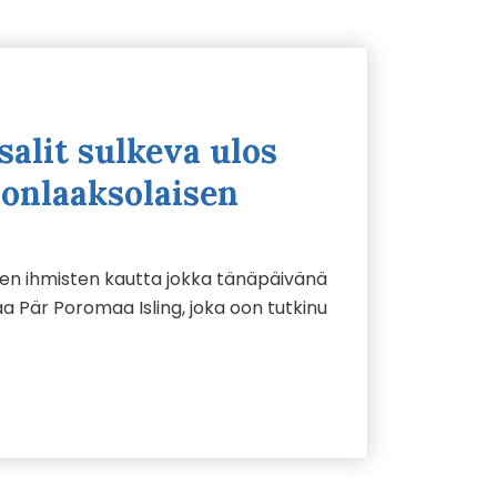
salit sulkeva ulos
ionlaaksolaisen
tten ihmisten kautta jokka tänäpäivänä
a Pär Poromaa Isling, joka oon tutkinu