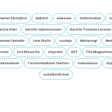
Daniel Särkijärvi
debatti
esikoulu
hallintoalue
J
rina Kieri
kerstin salomonsson
Kerstin Tuomas Larsson
Lennart Rohdin
Lina Stoltz
Luulaja
Mataringi
Mat
dsman
strt40vuotta
styyrelsi
SVT
The Magnettes
aaksolainen
Tornionlaakson teatteri
tulevaisuus
Urp
vuosikonkressi