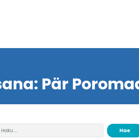
sana:
Pär Poromaa
Haku: