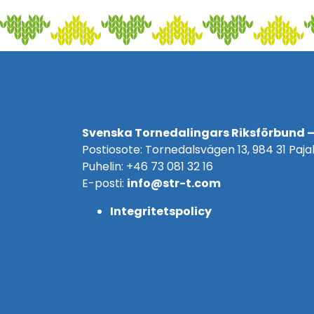
Svenska Tornedalingars Riksförbund –
Postiosote: Tornedalsvägen 13, 984 31 Pajal
Puhelin: +46 73 081 32 16
E-posti:
info@str-t.com
Integritetspolicy