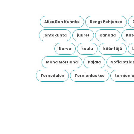
Alice Bah Kuhnke
Bengt Pohjanen
johtokunta
juuret
Kanada
Kata
Korva
koulu
kääntäjä
Mona Mörtlund
Pajala
Sofia Stri
Tornedalen
Tornionlaakso
tornionl