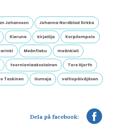
an Johansson
Johanna Nordblad Sirkka
Kieruna
kirjailija
Korpilompolo
arinki
Meänflaku
meänkieli
toornionlaaksolainen
Tore Hjorth
o Taskinen
Uumaja
valtiopäiväjäsen
Dela på facebook: