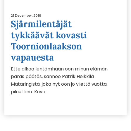
21 December, 2016
Sjärmilentäjät
tykkäävät kovasti
Toornionlaakson
vapauesta
Ette alkaa lentämhään oon minun elämän
paras päätös, sannoo Patrik Heikkilä
Mataringistä, joka nyt oon jo viiettä vuotta
piluuttina. Kuva:…