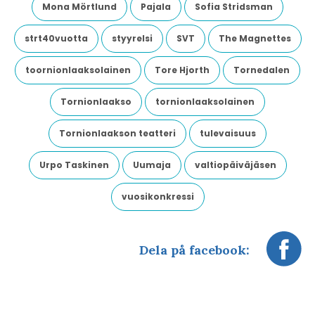
Mona Mörtlund
Pajala
Sofia Stridsman
strt40vuotta
styyrelsi
SVT
The Magnettes
toornionlaaksolainen
Tore Hjorth
Tornedalen
Tornionlaakso
tornionlaaksolainen
Tornionlaakson teatteri
tulevaisuus
Urpo Taskinen
Uumaja
valtiopäiväjäsen
vuosikonkressi
Dela på facebook: