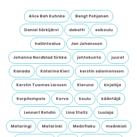
Alice Bah Kuhnke
Bengt Pohjanen
Daniel Särkijärvi
debatti
esikoulu
hallintoalue
Jan Johansson
Johanna Nordblad Sirkka
johtokunta
juuret
Kanada
Katarina Kieri
kerstin salomonsson
Kerstin Tuomas Larsson
Kieruna
kirjailija
Korpilompolo
Korva
koulu
kääntäjä
Lennart Rohdin
Lina Stoltz
Luulaja
Mataringi
Matarinki
Meänflaku
meänkieli