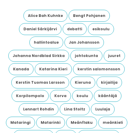
Alice Bah Kuhnke
Bengt Pohjanen
Daniel Särkijärvi
debatti
esikoulu
hallintoalue
Jan Johansson
Johanna Nordblad Sirkka
johtokunta
juuret
Kanada
Katarina Kieri
kerstin salomonsson
Kerstin Tuomas Larsson
Kieruna
kirjailija
Korpilompolo
Korva
koulu
kääntäjä
Lennart Rohdin
Lina Stoltz
Luulaja
Mataringi
Matarinki
Meänflaku
meänkieli