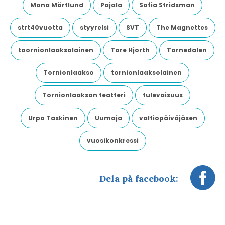
Mona Mörtlund
Pajala
Sofia Stridsman
strt40vuotta
styyrelsi
SVT
The Magnettes
toornionlaaksolainen
Tore Hjorth
Tornedalen
Tornionlaakso
tornionlaaksolainen
Tornionlaakson teatteri
tulevaisuus
Urpo Taskinen
Uumaja
valtiopäiväjäsen
vuosikonkressi
Dela på facebook: