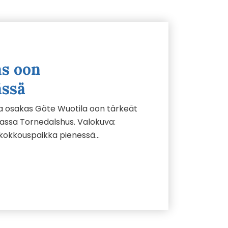
as oon
ässä
ja osakas Göte Wuotila oon tärkeät
sa Tornedalshus. Valokuva:
u kokkouspaikka pienessä…