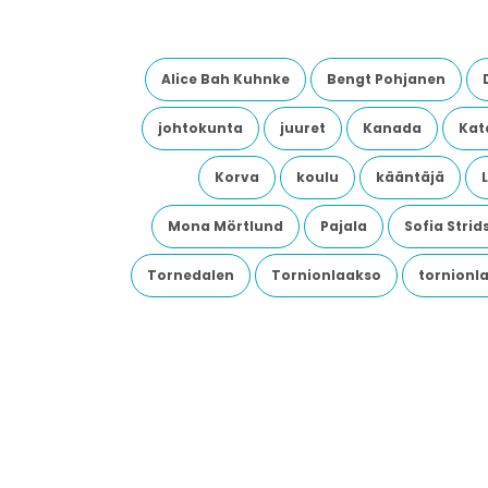
Alice Bah Kuhnke
Bengt Pohjanen
johtokunta
juuret
Kanada
Kata
Korva
koulu
kääntäjä
Mona Mörtlund
Pajala
Sofia Stri
Tornedalen
Tornionlaakso
tornionl