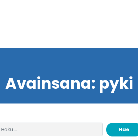
Avainsana:
pyki
Haku: