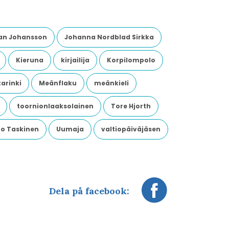
an Johansson
Johanna Nordblad Sirkka
Kieruna
kirjailija
Korpilompolo
arinki
Meänflaku
meänkieli
toornionlaaksolainen
Tore Hjorth
o Taskinen
Uumaja
valtiopäiväjäsen
Dela på facebook: