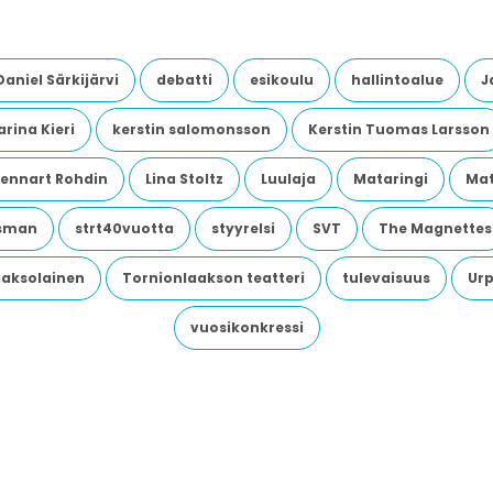
Daniel Särkijärvi
debatti
esikoulu
hallintoalue
J
rina Kieri
kerstin salomonsson
Kerstin Tuomas Larsson
Lennart Rohdin
Lina Stoltz
Luulaja
Mataringi
Mat
dsman
strt40vuotta
styyrelsi
SVT
The Magnettes
aaksolainen
Tornionlaakson teatteri
tulevaisuus
Urp
vuosikonkressi