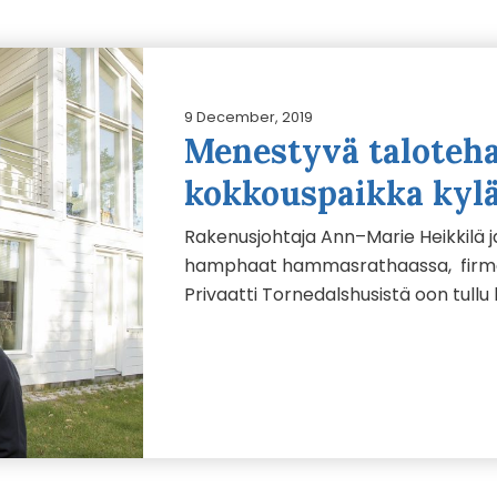
9 December, 2019
Menestyvä taloteh
kokkouspaikka kyl
Rakenusjohtaja Ann–Marie Heikkilä 
hamphaat hammasrathaassa, firmas
Privaatti Tornedalshusistä oon tull