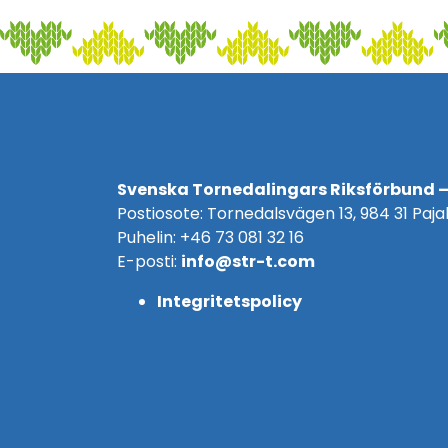
Svenska Tornedalingars Riksförbund –
Postiosote: Tornedalsvägen 13, 984 31 Pajal
Puhelin: +46 73 081 32 16
E-posti:
info@str-t.com
Integritetspolicy