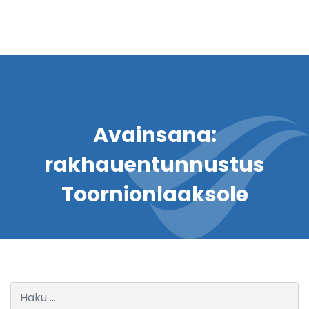
Avainsana:
rakhauentunnustus
Toornionlaaksole
Haku: