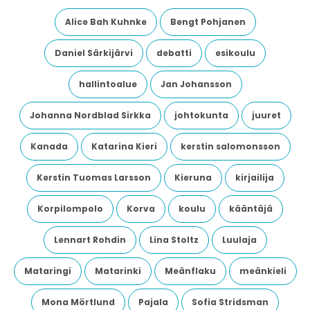
Alice Bah Kuhnke
Bengt Pohjanen
Daniel Särkijärvi
debatti
esikoulu
hallintoalue
Jan Johansson
Johanna Nordblad Sirkka
johtokunta
juuret
Kanada
Katarina Kieri
kerstin salomonsson
Kerstin Tuomas Larsson
Kieruna
kirjailija
Korpilompolo
Korva
koulu
kääntäjä
Lennart Rohdin
Lina Stoltz
Luulaja
Mataringi
Matarinki
Meänflaku
meänkieli
Mona Mörtlund
Pajala
Sofia Stridsman