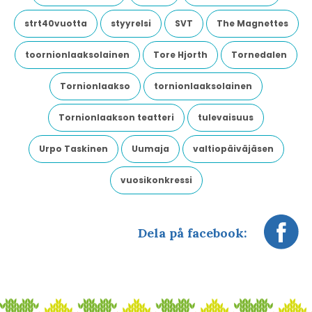
strt40vuotta
styyrelsi
SVT
The Magnettes
toornionlaaksolainen
Tore Hjorth
Tornedalen
Tornionlaakso
tornionlaaksolainen
Tornionlaakson teatteri
tulevaisuus
Urpo Taskinen
Uumaja
valtiopäiväjäsen
vuosikonkressi
Dela på facebook: