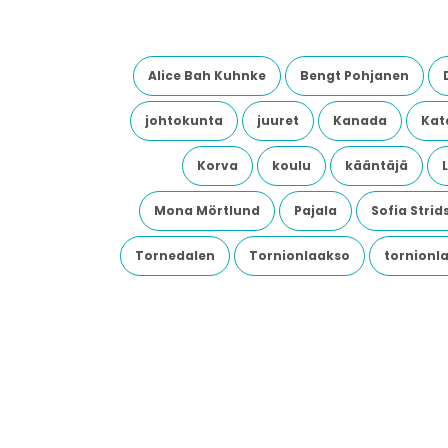
Alice Bah Kuhnke
Bengt Pohjanen
johtokunta
juuret
Kanada
Kata
Korva
koulu
kääntäjä
Mona Mörtlund
Pajala
Sofia Stri
Tornedalen
Tornionlaakso
tornionl