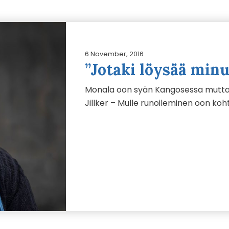
6 November, 2016
”Jotaki löysää min
Monala oon syän Kangosessa mutta a
Jillker – Mulle runoileminen oon koht