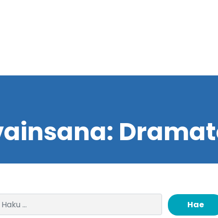
vainsana:
Dramat
Haku: