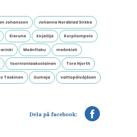
an Johansson
Johanna Nordblad Sirkka
Kieruna
kirjailija
Korpilompolo
arinki
Meänflaku
meänkieli
toornionlaaksolainen
Tore Hjorth
o Taskinen
Uumaja
valtiopäiväjäsen
Dela på facebook: