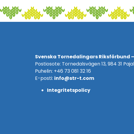
Svenska Tornedalingars Riksförbund –
Postiosote: Tornedalsvägen 13, 984 31 Pajal
Puhelin: +46 73 081 32 16
E-posti:
info@str-t.com
Integritetspolicy