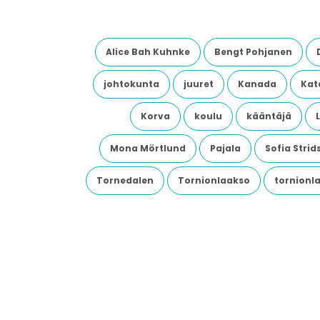
Alice Bah Kuhnke
Bengt Pohjanen
johtokunta
juuret
Kanada
Kata
Korva
koulu
kääntäjä
Mona Mörtlund
Pajala
Sofia Stri
Tornedalen
Tornionlaakso
tornionl