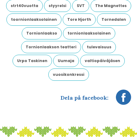
strt40vuotta
styyrelsi
SVT
The Magnettes
toornionlaaksolainen
Tore Hjorth
Tornedalen
Tornionlaakso
tornionlaaksolainen
Tornionlaakson teatteri
tulevaisuus
Urpo Taskinen
Uumaja
valtiopäiväjäsen
vuosikonkressi
Dela på facebook: