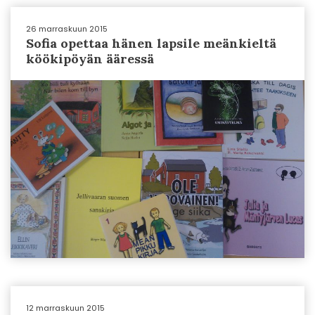
26 marraskuun 2015
Sofia opettaa hänen lapsile meänkieltä
köökipöyän ääressä
12 marraskuun 2015