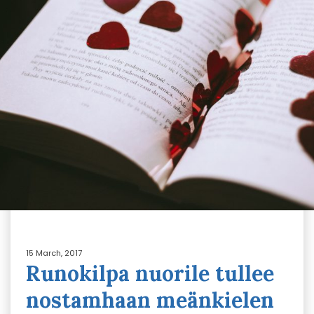
15 March, 2017
Runokilpa nuorile tullee
nostamhaan meänkielen