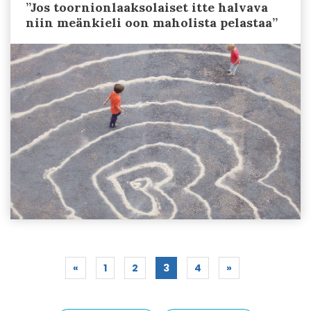
”Jos toornionlaaksolaiset itte halvava
niin meänkieli oon maholista pelastaa”
«
1
2
3
4
»