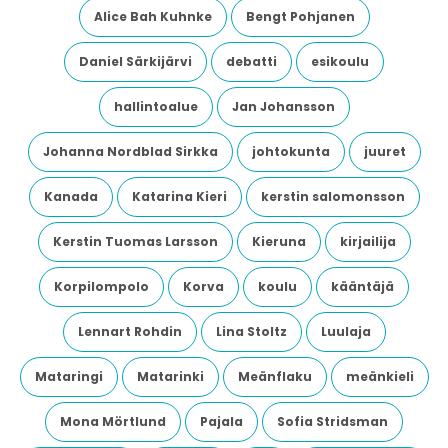
Alice Bah Kuhnke
Bengt Pohjanen
Daniel Särkijärvi
debatti
esikoulu
hallintoalue
Jan Johansson
Johanna Nordblad Sirkka
johtokunta
juuret
Kanada
Katarina Kieri
kerstin salomonsson
Kerstin Tuomas Larsson
Kieruna
kirjailija
Korpilompolo
Korva
koulu
kääntäjä
Lennart Rohdin
Lina Stoltz
Luulaja
Mataringi
Matarinki
Meänflaku
meänkieli
Mona Mörtlund
Pajala
Sofia Stridsman