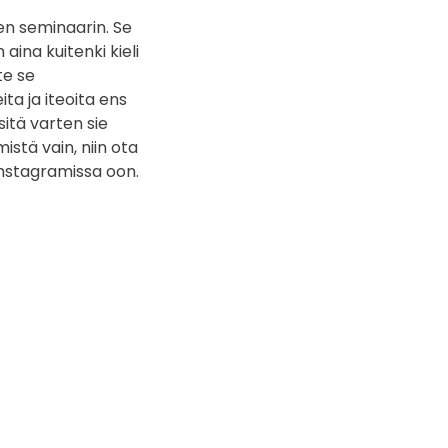
len seminaarin. Se
ina kuitenki kieli
te se
ita ja iteoita ens
itä varten sie
istä vain, niin ota
 Instagramissa oon.