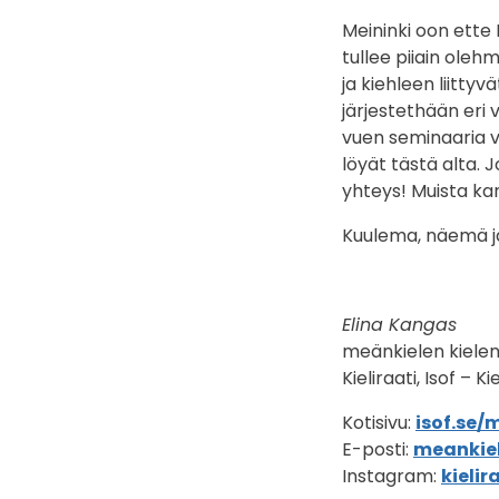
Meininki oon ette 
tullee piiain oleh
ja kiehleen liitty
järjestethään eri v
vuen seminaaria va
löyät tästä alta. J
yhteys! Muista kan
Kuulema, näemä j
Elina Kangas
meänkielen kielen
Kieliraati, Isof – 
Kotisivu:
isof.se/
E-posti:
meankiel
Instagram:
kielir