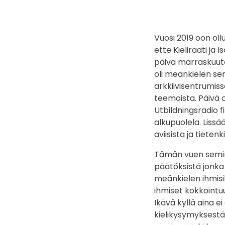
Vuosi 2019 oon ol
ette Kieliraati ja 
päivä marraskuuta. 
oli meänkielen se
arkkiivisentrumiss
teemoista. Päivä ol
Utbildningsradio f
alkupuolela. Lissä
aviisista ja tietenki
Tämän vuen seminaa
päätöksistä jonka 
meänkielen ihmisil
ihmiset kokkointuu
Ikävä kyllä aina ei
kielikysymyksestä 