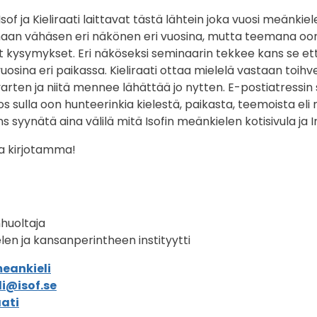
Isof ja Kieliraati laittavat tästä lähtein joka vuosi meänkie
maan vähäsen eri näkönen eri vuosina, mutta teemana oon a
vät kysymykset. Eri näköseksi seminaarin tekkee kans se et
uosina eri paikassa. Kieliraati ottaa mielelä vastaan toihve
rten ja niitä mennee lähättää jo nytten. E-postiatressin s
os sulla oon hunteerinkia kielestä, paikasta, teemoista eli m
s syynätä aina välilä mitä Isofin meänkielen kotisivula ja
a kirjotamma!
huoltaja
Kielen ja kansanperintheen instityytti
meankieli
i@isof.se
aati