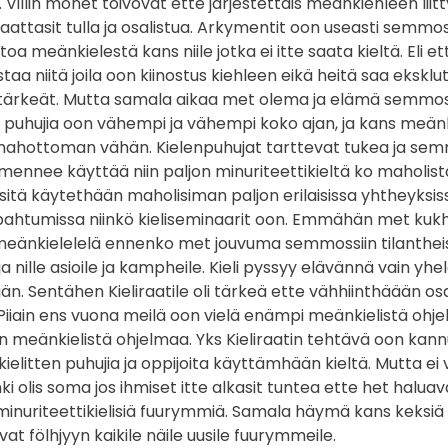
 Villin monet toivovat ette järjestettäis meänkiehleen lii
aattasit tulla ja osalistua. Arkymentit oon useasti semmo
toa meänkielestä kans niile jotka ei itte saata kieltä. Eli 
taa niitä joila oon kiinostus kiehleen eikä heitä saa eksk
n tärkeät. Mutta samala aikaa met olema ja elämä semmo
puhujia oon vähempi ja vähempi koko ajan, ja kans meänki
ahottoman vähän. Kielenpuhujat tarttevat tukea ja semm
ennee käyttää niin paljon minuriteettikieltä ko maholist
 sitä käytethään maholisiman paljon erilaisissa yhtheyksis
ahtumissa niinkö kieliseminaarit oon. Emmähän met kukha
eänkielelelä ennenko met jouvuma semmossiin tilantheissi
 nille asioile ja kampheile. Kieli pyssyy elävännä vain yhelä m
än. Sentähen Kieliraatile oli tärkeä ette vähhiinthäään o
Piiain ens vuona meilä oon vielä enämpi meänkielistä ohje
 meänkielistä ohjelmaa. Yks Kieliraatin tehtävä oon kann
ikielitten puhujia ja oppijoita käyttämhään kieltä. Mutta e
ki olis soma jos ihmiset itte alkasit tuntea ette het halua
inuriteettikielisiä fuurymmiä. Samala häymä kans keksiä
at fölhjyyn kaikile näile uusile fuurymmeile.