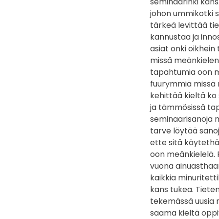
seminaarinki kans.
johon ummikotki s
tärkeä levittää tie
kannustaa ja innos
asiat onki oikhei
missä meänkielen 
tapahtumia oon m
fuurymmiä missä m
kehittää kieltä ko
ja tämmösissä tap
seminaarisanoja m
tarve löytää sanoja
ette sitä käytethä
oon meänkielelä. 
vuona ainuasthaan
kaikkia minuritett
kans tukea. Tieten
tekemässä uusia m
saama kieltä oppiv