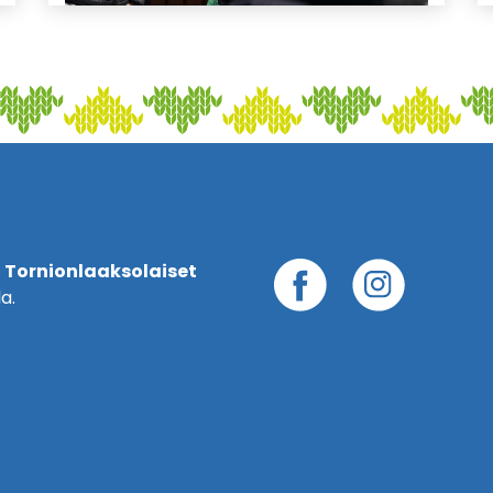
 Tornionlaaksolaiset
a.