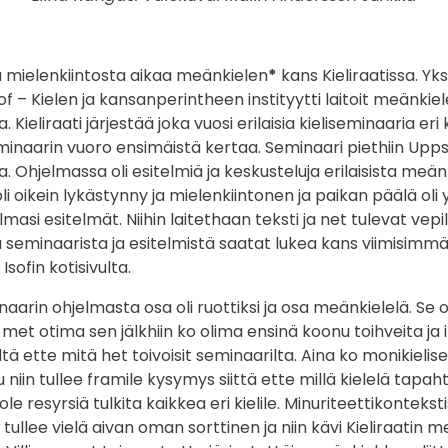
lu mielenkiintosta aikaa meänkielen
*
kans Kieliraatissa. Yks
Isof – Kielen ja kansanperintheen instityytti laitoit meänkie
Kieliraati järjestää joka vuosi erilaisia kieliseminaaria eri k
minaarin vuoro ensimäistä kertaa. Seminaari piethiin Upp
a. Ohjelmassa oli esitelmiä ja keskusteluja erilaisista meänk
i oikein lykästynny ja mielenkiintonen ja paikan päälä oli y
ilmasi esitelmät. Niihin laitethaan teksti ja net tulevat vep
ä seminaarista ja esitelmistä saatat lukea kans viimisimmäs
 Isofin kotisivulta.
rin ohjelmasta osa oli ruottiksi ja osa meänkielelä. Se oli
met otima sen jälkhiin ko olima ensinä koonu toihveita ja 
tä ette mitä het toivoisit seminaarilta. Aina ko monikielise
 niin tullee framile kysymys siittä ette millä kielelä tapa
 ole resyrsiä tulkita kaikkea eri kielile. Minuriteettikontekst
tullee vielä aivan oman sorttinen ja niin kävi Kieliraatin 