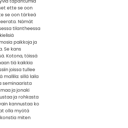
ttyviä tapahtumia
set ette se oon
ette se oon tärkeä
luteerata. Nämät
sessa tilantheessa
elisiä
osia paikkoja ja
a. Se kans
sä. Kotona, töissä
an tiä kaikkia
in joissa tullee
allila: sillä laila
sa seminaarista
lmaa ja jonaki
ustaa ja rohkasta
i vain kannustaa ko
vat olla myötä
 konstia miten