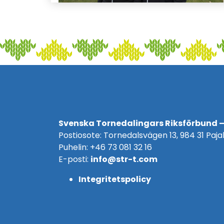
Svenska Tornedalingars Riksförbund –
Postiosote: Tornedalsvägen 13, 984 31 Pajal
Puhelin: +46 73 081 32 16
E-posti:
info@str-t.com
Integritetspolicy