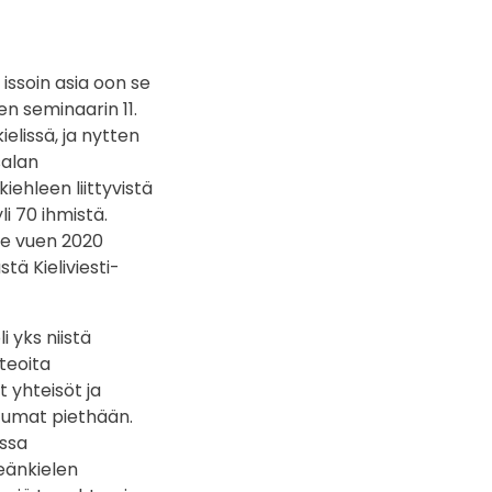
 issoin asia oon se
len seminaarin 11.
ielissä, ja nytten
salan
iehleen liittyvistä
li 70 ihmistä.
ile vuen 2020
tä Kieliviesti-
 yks niistä
iteoita
t yhteisöt ja
htumat piethään.
issa
meänkielen