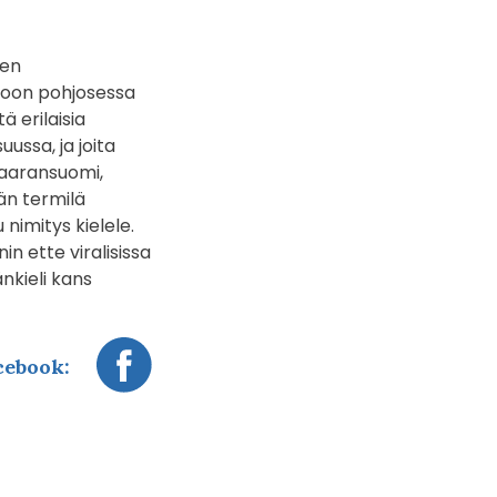
sen
t oon pohjosessa
ä erilaisia
uussa, ja joita
ivaaransuomi,
än termilä
 nimitys kielele.
n ette viralisissa
nkieli kans
cebook: