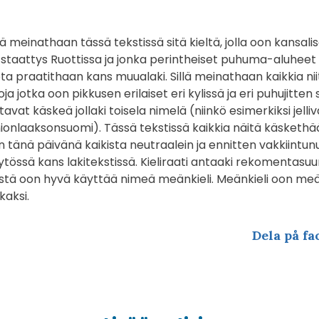
 meinathaan tässä tekstissä sitä kieltä, jolla oon kansali
n staattys Ruottissa ja jonka perintheiset puhuma-aluhee
ta praatithaan kans muualaki. Sillä meinathaan kaikkia niit
jotka oon pikkusen erilaiset eri kylissä ja eri puhujitten s
tavat käskeä jollaki toisela nimelä (niinkö esimerkiksi jell
rnionlaaksonsuomi). Tässä tekstissä kaikkia näitä käskethä
n tänä päivänä kaikista neutraalein ja ennitten vakkiintunu
össä kans lakitekstissä. Kieliraati antaaki rekomentasuuni
estä oon hyvä käyttää nimeä meänkieli. Meänkieli oon meä
kaksi.
Dela på fa