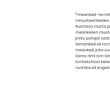
*
meänkieli-termilä
minuriteettikiele
Ruottissa mutta jo
meänkielen muotoja 
jotku puhujat saat
lannankieli eli to
meänkieli, joka oo
Sama nimi oon käyt
kontekstissa kiel
ruottiksi eli engels