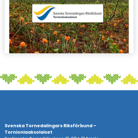
Svenska Tornedalingars Riksförbund –
Tornionlaaksolaiset