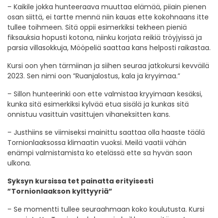
– Kaikile jokka hunteeraava muuttaa elämää, piiain pienen
osan siittä, ei tartte mennä niin kauas ette kokohnaans itte
tullee toihmeen. Sitä oppii esimerkiksi tekheen pieniä
fiksauksia hopusti kotona, niinku korjata reikiä tröyjyissä ja
parsia villasokkuja, Mööpeliä saattaa kans helposti raikastaa.
Kursi oon yhen tärmiinan ja siihen seuraa jatkokursi kevväilä
2023. Sen nimi oon ”Ruanjalostus, kala ja kryyimaa.”
– Sillon hunteerinki oon ette valmistaa kryyimaan kesäksi,
kunka sitä esimerkiksi kylvää etua sisälä ja kunkas sitä
onnistuu vasittuin vasittujen vihaneksitten kans.
– Justhiins se viimiseksi mainittu saattaa olla haaste täälä
Tornionlaaksossa klimaatin vuoksi. Meilä vaatii vähän
enämpi valmistamista ko etelässä ette sa hyvän saon
ulkona.
Syksyn kursissa tet painatta erityisesti
”Tornionlaakson kylttyyriä”
– Se momentti tullee seuraahmaan koko koulutusta. Kursi