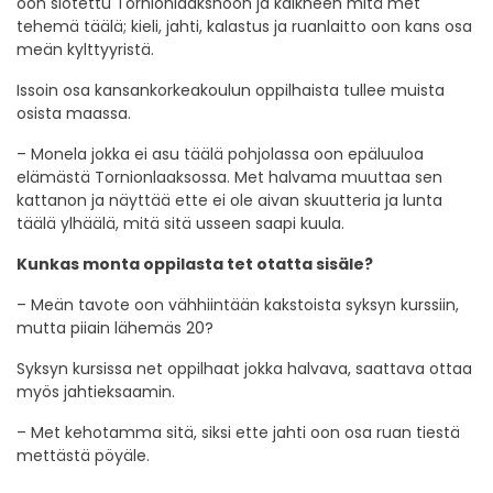
oon siotettu Tornionlaakshoon ja kaikheen mitä met
tehemä täälä; kieli, jahti, kalastus ja ruanlaitto oon kans osa
meän kylttyyristä.
Issoin osa kansankorkeakoulun oppilhaista tullee muista
osista maassa.
– Monela jokka ei asu täälä pohjolassa oon epäluuloa
elämästä Tornionlaaksossa. Met halvama muuttaa sen
kattanon ja näyttää ette ei ole aivan skuutteria ja lunta
täälä ylhäälä, mitä sitä usseen saapi kuula.
Kunkas monta oppilasta tet otatta sisäle?
– Meän tavote oon vähhiintään kakstoista syksyn kurssiin,
mutta piiain lähemäs 20?
Syksyn kursissa net oppilhaat jokka halvava, saattava ottaa
myös jahtieksaamin.
– Met kehotamma sitä, siksi ette jahti oon osa ruan tiestä
mettästä pöyäle.