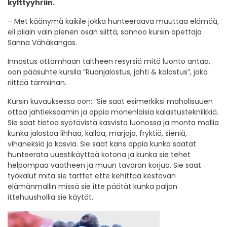
kylttyyhriin.
– Met käänymä kaikile jokka hunteeraava muuttaa elämää,
eli piiain vain pienen osan siittä, sannoo kursin opettaja
Sanna Vähäkangas.
Innostus ottamhaan taltheen resyrsiä mitä luonto antaa,
oon pääsuhte kursila ”Ruanjalostus, jahti & kalastus”, joka
riittää tärmiinan.
Kursin kuvauksessa oon: ”Sie saat esimerkiksi maholisuuen
ottaa jahtieksaamin ja oppia monenlaisia kalastustekniikkiä.
Sie saat tietoa syötävistä kasvista luonossa ja monta mallia
kunka jalostaa lihhaa, kallaa, marjoja, fryktiä, sieniä,
vihaneksiä ja kasvia. Sie saat kans oppia kunka saatat
hunteerata uuestikäyttöä kotona ja kunka sie tehet
helpompaa vaatheen ja muun tavaran korjua. Sie saat
työkalut mitä sie tarttet ette kehittää kestävän
elämänmallin missä sie itte päätät kunka paljon
ittehuushollia sie käytät.