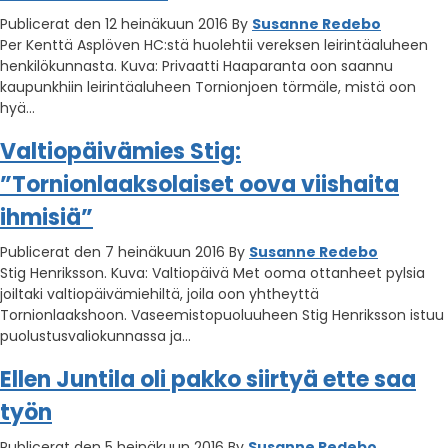
Publicerat den 12 heinäkuun 2016
By
Susanne Redebo
Per Kenttä Asplöven HC:stä huolehtii vereksen leirintäaluheen
henkilökunnasta. Kuva: Privaatti Haaparanta oon saannu
kaupunkhiin leirintäaluheen Tornionjoen törmäle, mistä oon
hyä…
Valtiopäivämies Stig:
”Tornionlaaksolaiset oova viishaita
ihmisiä”
Publicerat den 7 heinäkuun 2016
By
Susanne Redebo
Stig Henriksson. Kuva: Valtiopäivä Met ooma ottanheet pylsia
joiltaki valtiopäivämiehiltä, joila oon yhtheyttä
Tornionlaakshoon. Vaseemistopuoluuheen Stig Henriksson istuu
puolustusvaliokunnassa ja…
Ellen Juntila oli pakko siirtyä ette saa
työn
Publicerat den 5 heinäkuun 2016
By
Susanne Redebo