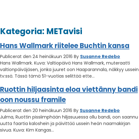
Kategoria:
METavisi
Hans Wallmark riitelee Buchtin kansa
Publicerat den 24 heinäkuun 2016
By
Susanne Redebo
Hans Wallmark. Kuva: Valtiopäivä Hans Wallmark, muteraatti
valtionpäiväjäsen, jonka juuret oon Haaparannala, näkkyy ussein
tv:ssä. Tässä tämä 51-vuotias selittää ette…
Ruottin hiljaasinta eloa viettänny bandi
oon noussu framile
Publicerat den 20 heinäkuun 2016
By
Susanne Redebo
Julma, Ruottin pissiimphään hiljasuuessa ollu bandi, oon saannu
uutta faartia kaloshein ja päivittää ussein heän naamakirjan
sivua. Kuva: Kim Kangas…