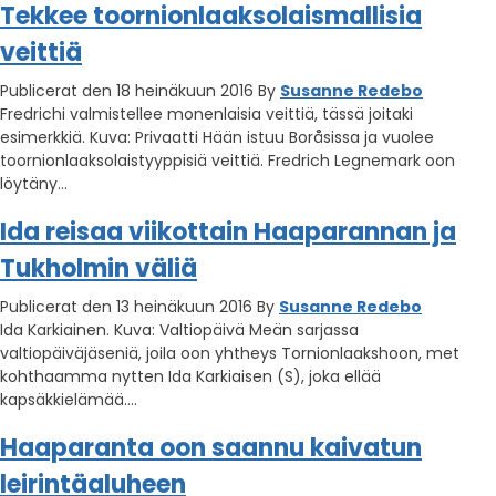
Tekkee toornionlaaksolaismallisia
veittiä
Publicerat den 18 heinäkuun 2016
By
Susanne Redebo
Fredrichi valmistellee monenlaisia veittiä, tässä joitaki
esimerkkiä. Kuva: Privaatti Hään istuu Boråsissa ja vuolee
toornionlaaksolaistyyppisiä veittiä. Fredrich Legnemark oon
löytäny…
Ida reisaa viikottain Haaparannan ja
Tukholmin väliä
Publicerat den 13 heinäkuun 2016
By
Susanne Redebo
Ida Karkiainen. Kuva: Valtiopäivä Meän sarjassa
valtiopäiväjäseniä, joila oon yhtheys Tornionlaakshoon, met
kohthaamma nytten Ida Karkiaisen (S), joka ellää
kapsäkkielämää….
Haaparanta oon saannu kaivatun
leirintäaluheen