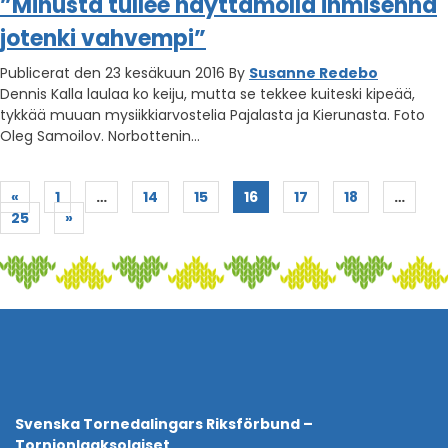
”Minusta tullee näyttämöllä ihmisennä
jotenki vahvempi”
Publicerat den 23 kesäkuun 2016
By
Susanne Redebo
Dennis Kalla laulaa ko keiju, mutta se tekkee kuiteski kipeää,
tykkää muuan mysiikkiarvostelia Pajalasta ja Kierunasta. Foto
Oleg Samoilov. Norbottenin…
«
1
…
14
15
16
17
18
…
25
»
Svenska Tornedalingars Riksförbund –
Tornionlaaksolaiset