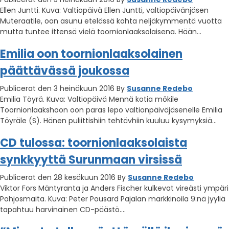
Ellen Juntti. Kuva: Valtiopäivä Ellen Juntti, valtiopäivänjäsen
Muteraatile, oon asunu etelässä kohta neljäkymmentä vuotta
mutta tuntee ittensä vielä toornionlaaksolaisena. Hään…
Emilia oon toornionlaaksolainen
päättävässä joukossa
Publicerat den 3 heinäkuun 2016
By
Susanne Redebo
Emilia Töyrä. Kuva: Valtiopäivä Mennä kotia mökile
Toornionlaakshoon oon paras lepo valtionpäiväjäsenelle Emilia
Töyräle (S). Hänen puliittishiin tehtävhiin kuuluu kysymyksiä…
CD tulossa: toornionlaaksolaista
synkkyyttä Surunmaan virsissä
Publicerat den 28 kesäkuun 2016
By
Susanne Redebo
Viktor Fors Mäntyranta ja Anders Fischer kulkevat vireästi ympäri
Pohjosmaita. Kuva: Peter Pousard Pajalan markkinoila 9:nä jyyliä
tapahtuu harvinainen CD-päästö….