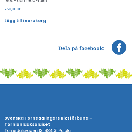
1800- och 1900-talet
250,00
kr
Lägg till i varukorg
Dela på facebook:
Svenska Tornedalingars Riksförbund –
Tornionlaaksolaiset
Tornedalsvägen 13, 984 31 Pajala.