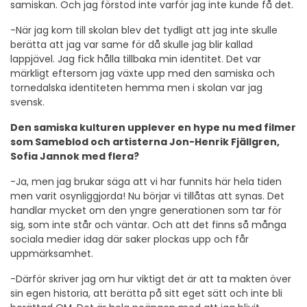
samiskan. Och jag förstod inte varför jag inte kunde få det.
-När jag kom till skolan blev det tydligt att jag inte skulle
berätta att jag var same för då skulle jag blir kallad
lappjävel. Jag fick hålla tillbaka min identitet. Det var
märkligt eftersom jag växte upp med den samiska och
tornedalska identiteten hemma men i skolan var jag
svensk.
Den samiska kulturen upplever en hype nu med filmer
som Sameblod och artisterna Jon-Henrik Fjällgren,
Sofia Jannok med flera?
-Ja, men jag brukar säga att vi har funnits här hela tiden
men varit osynliggjorda! Nu börjar vi tillåtas att synas. Det
handlar mycket om den yngre generationen som tar för
sig, som inte står och väntar. Och att det finns så många
sociala medier idag där saker plockas upp och får
uppmärksamhet.
-Därför skriver jag om hur viktigt det är att ta makten över
sin egen historia, att berätta på sitt eget sätt och inte bli