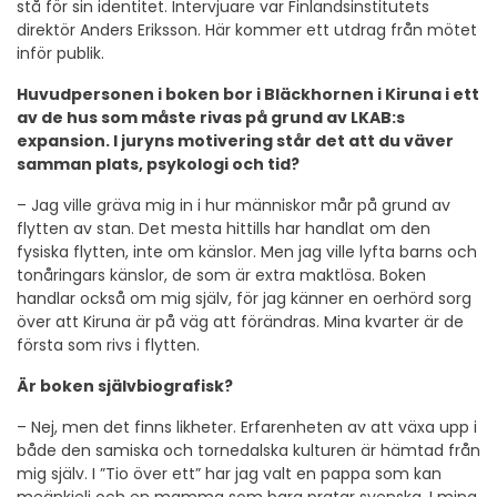
stå för sin identitet. Intervjuare var Finlandsinstitutets
direktör Anders Eriksson. Här kommer ett utdrag från mötet
inför publik.
Huvudpersonen i boken bor i Bläckhornen i Kiruna i ett
av de hus som måste rivas på grund av LKAB:s
expansion. I juryns motivering står det att du väver
samman plats, psykologi och tid?
– Jag ville gräva mig in i hur människor mår på grund av
flytten av stan. Det mesta hittills har handlat om den
fysiska flytten, inte om känslor. Men jag ville lyfta barns och
tonåringars känslor, de som är extra maktlösa. Boken
handlar också om mig själv, för jag känner en oerhörd sorg
över att Kiruna är på väg att förändras. Mina kvarter är de
första som rivs i flytten.
Är boken självbiografisk?
– Nej, men det finns likheter. Erfarenheten av att växa upp i
både den samiska och tornedalska kulturen är hämtad från
mig själv. I ”Tio över ett” har jag valt en pappa som kan
meänkieli och en mamma som bara pratar svenska. I mina