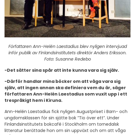
Författaren Ann-Helén Laestadius blev nyligen intervjuad
inför publik av Finlandsinstitutets direktör Anders Eriksson.
Foto: Susanne Redebo
-Det sätter sina spår att inte kunna vara sig själv.
-Därför handlar mina böcker om att våga vara sig
själv, att ingen annan ska definiera vem du är, säger
författaren Ann-Helén Laestadius som vuxit upp i ett
trespråkigt hem i Kiruna.
Ann-Helén Laestadius fick nyligen Augustpriset i Barn- och
ungdomsklassen för sin sjätte bok ”Tio över ett”. Under
Finlandsinstitutets bokcafé i Stockholm om tornedalsk
litteratur berättade hon om sin uppväxt och om att våga