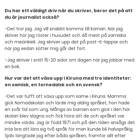
Du har ett väldigt driv när du skriver, beror det på att
du är journalist också?
-Det tror jag. Jag vill snabbt komma till kärnan. När jag
skriver hör jag röster i huvudet och då mest på samiska
och meänkieli. Jag skriver upp det på post-it-lappar och
när jag sedan sätter mig går det fort.
-Jag skriver i snitt 15-20 sidor om dagen när jag jobbar med
en bok.
Hur var det att växa upp i Kiruna med tre identiteter:
en samisk, en tornedalsk och en svensk?
-Det var tufft att växa upp som same i Kiruna. Mamma
gick Nomadskolan och lärde mig aldrig språket, hon hade
en svår tid som ung. Många av barnen som gick i den här
skolan blev slagna och fick höra att de och språket var
mindre värda. Jag är född 1971 och på den tiden ansågs det
inte bra att lära sig två språk för man kunde bli halvspråkig.
Själv längtade jag efter båda språken, framför allt efter