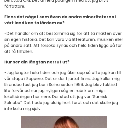
berättad OM. Det är hela poängen med att jag blivit
författare.
Finns det något som även de andra minoriteterna i
vårt land kan ta lärdom av?
-Det handlar om att bestämma sig för att ta makten över
sin egen historia. Det kan vara via litteraturen, musiken eller
på andra sätt. Att försöka synas och hela tiden ligga på för
att få tillfällen.
Hur ser din längtan norrut ut?
-Jag längtar hela tiden och jag åker upp så ofta jag kan till
vår stuga i Soppero. Det är där hjärtat finns. Jag kallar mig
Kirunabo fast jag bor i Solna sedan 1999. Jag blev faktiskt
lite förvånad när jag nyligen såg en rubrik om mig i
lokaltidningen här nere. Där stod att jag var ”Samisk
Solnabo”. Det hade jag aldrig hört förut och det skulle jag
inte kalla mig själv.