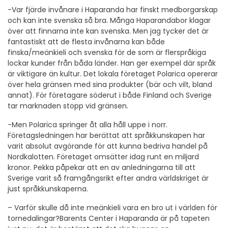
-Var fjärde invånare i Haparanda har finskt medborgarskap
och kan inte svenska så bra. Många Haparandabor klagar
över att finnarna inte kan svenska. Men jag tycker det är
fantastiskt att de flesta invånarna kan både
finska/meänkieli och svenska för de som är flerspråkiga
lockar kunder från båda länder. Han ger exempel där språk
är viktigare än kultur. Det lokala företaget Polarica opererar
över hela gränsen med sina produkter (bär och vilt, bland
annat). För företagare söderut i både Finland och Sverige
tar marknaden stopp vid gränsen.
-Men Polarica springer åt alla håll uppe i norr.
Företagsledningen har berättat att språkkunskapen har
varit absolut avgörande för att kunna bedriva handel på
Nordkalotten. Företaget omsätter idag runt en miljard
kronor. Pekka påpekar att en av anledningarna till att
Sverige varit så framgångsrikt efter andra världskriget är
just språkkunskaperna.
– Varför skulle då inte meänkieli vara en bro ut i världen för
tornedalingar?Barents Center i Haparanda är på tapeten