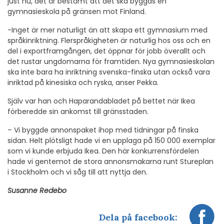
just nu, det är bestämt att det ska byggas en
gymnasieskola på gränsen mot Finland.
-Inget är mer naturligt än att skapa ett gymnasium med
språkinriktning. Flerspråkigheten är naturlig hos oss och en
del i exportframgången, det öppnar för jobb överallt och
det rustar ungdomarna för framtiden. Nya gymnasieskolan
ska inte bara ha inriktning svenska-finska utan också vara
inriktad på kinesiska och ryska, anser Pekka.
Själv var han och Haparandabladet på bettet när Ikea
förberedde sin ankomst till gränsstaden.
– Vi byggde annonspaket ihop med tidningar på finska
sidan. Helt plötsligt hade vi en upplaga på 150 000 exemplar
som vi kunde erbjuda Ikea. Den här konkurrensfördelen
hade vi gentemot de stora annonsmakarna runt Stureplan
i Stockholm och vi såg till att nyttja den.
Susanne Redebo
Dela på facebook: