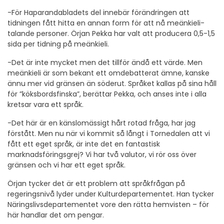
-För Haparandabladets del innebär förändringen att
tidningen fått hitta en annan form för att nå meänkieli-
talande personer. Örjan Pekka har valt att producera 0,5-1,5
sida per tidning på meänkieli.
-Det är inte mycket men det tillför ändå ett värde. Men
meänkieli är som bekant ett omdebatterat ämne, kanske
ännu mer vid gränsen än söderut. Språket kallas på sina håll
för ”köksbordsfinska”, berättar Pekka, och anses inte i alla
kretsar vara ett språk.
-Det här är en känslomässigt hårt rotad fråga, har jag
förstått. Men nu när vi kommit så långt i Tornedalen att vi
fått ett eget språk, är inte det en fantastisk
marknadsföringsgrej? Vi har två valutor, vi rör oss över
gränsen och vi har ett eget språk.
Örjan tycker det är ett problem att språkfrågan på
regeringsnivå lyder under Kulturdepartementet. Han tycker
Näringslivsdepartementet vore den rätta hemvisten – för
här handlar det om pengar.