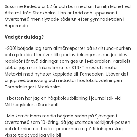
Susanne Redebo är 52 år och bor med sin familj i Mariefred,
åtta mil från Stockholm. Hon är född och uppvuxen i
Övertorneå men flyttade söderut efter gymnasietiden i
Haparanda.
Vad gör du idag?
-2001 började jag som allmänreporter på Eskilstuna-Kuriren
och gick därefter över till sportavdelningen innan jag blev
redaktör för två tidningar som ges ut i Mälardalen. Parallellt
jobbar jag i min frilansfirma för STR-T med att mata
Metavisi med nyheter kopplade till Tornedalen. Utöver det
är jag webbansvarig och redaktör hos lokalavdelningen
Tornedalingar i Stockholm.
-I botten har jag en högskoleutbildning i journalistik vid
Mitthögskolan i Sundsvall.
-Min karriär inom media började redan på Sjövägen i
Övertorneå som 10-åring, då jag startade Särkijärvi-posten
och lät mina nio fastrar prenumerera på tidningen. Jag
visste tidigt vad jag ville bli.