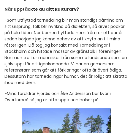
När upptäckte du ditt kulturarv?
-Som utflyttad tornedaling blir man ständigt påmind om
sitt ursprung, folk blir nyfikna på dialekten, så arvet pockar
på hela tiden. När barnen flyttade hemifrån för ett par år
sedan började jag känna behov av att knyta an till mina
rötter igen. Då tog jag kontakt med Tornedalingar i
Stockholm och hittade massor av gränsfolk i föreningen.
När man träffar människor från samma landsända som en
själv uppstår ett igenkännande. Vi har en gemensam
referensram som gör att förklaringar ofta är överflödiga.
Dessutom har tornedalingar humor, det är roligt att skratta
ihop med dem.
-Mina föräldrar Hjördis och Åke Andersson bor kvar i
Övertorneå så jag är ofta uppe och hälsar på.