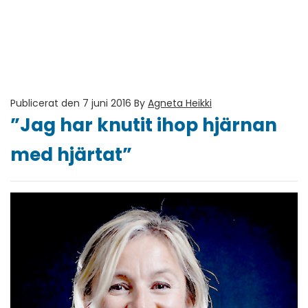
Publicerat den 7 juni 2016
By
Agneta Heikki
”Jag har knutit ihop hjärnan
med hjärtat”