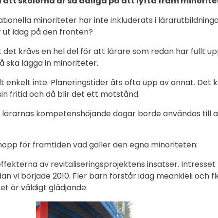
 att skolorna är så dåliga på att lyfta fram minorite
tionella minoriteter har inte inkluderats i lärarutbildning
r ut idag på den fronten?
tt det krävs en hel del för att lärare som redan har fullt 
 ska lägga in minoriteter.
 enkelt inte. Planeringstider äts ofta upp av annat. Det 
in fritid och då blir det ett motstånd.
tt lärarnas kompetenshöjande dagar borde användas till at
 hopp för framtiden vad gäller den egna minoriteten:
fekterna av revitaliseringsprojektens insatser. Intresset
dan vi började 2010. Fler barn förstår idag meänkieli och fle
Det är väldigt glädjande.