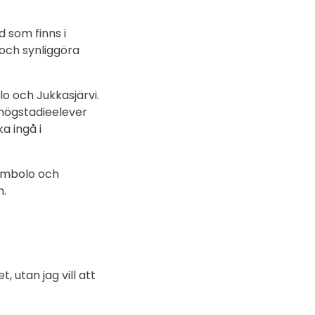
som finns i
 och synliggöra
lo och Jukkasjärvi.
 högstadieelever
a ingå i
lombolo och
m.
 utan jag vill att