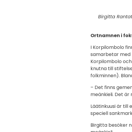
Birgitta Ranta
Ortnamnen i fok
I Korpilombolo fi
samarbetar med s
Korpilombolo och S
knutna till stifte
folkminnen). Bla
– Det finns geme
meänkieli. Det är
Läätinkuusi är til
speciell sankmark 
Birgitta besöker 