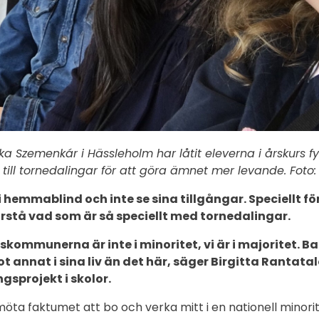
a Szemenkár i Hässleholm har låtit eleverna i årskurs fyr
t till tornedalingar för att göra ämnet mer levande. Foto: 
li hemmablind och inte se sina tillgångar. Speciellt f
örstå vad som är så speciellt med tornedalingar.
gskommunerna är inte i minoritet, vi är i majoritet. B
t annat i sina liv än det här, säger Birgitta Rantata
gsprojekt i skolor.
 möta faktumet att bo och verka mitt i en nationell minorit