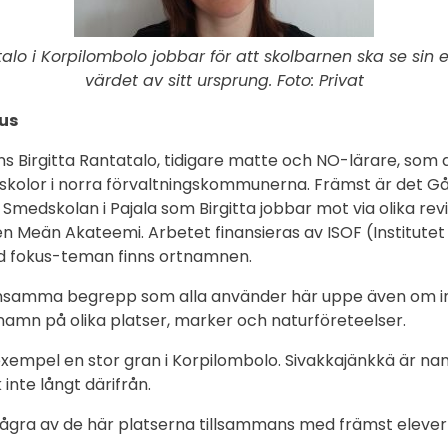
talo i Korpilombolo jobbar för att skolbarnen ska se sin 
värdet av sitt ursprung. Foto: Privat
us
nns Birgitta Rantatalo, tidigare matte och NO-lärare, som
kolor i norra förvaltningskommunerna. Främst är det Gå
medskolan i Pajala som Birgitta jobbar mot via olika revi
lsen Meän Akateemi. Arbetet finansieras av ISOF (Institutet
nd fokus-teman finns ortnamnen.
nsamma begrepp som alla använder här uppe även om int
 namn på olika platser, marker och naturföreteelser.
l exempel en stor gran i Korpilombolo. Sivakkajänkkä är n
inte långt därifrån.
några av de här platserna tillsammans med främst elever