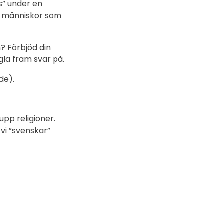
ns” under en
d människor som
n? Förbjöd din
gla fram svar på.
de).
upp religioner.
 vi ”svenskar”