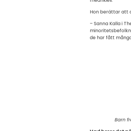
meänkieli.
Hon berättar att d
– Sanna Kalla i Th
minoritetsbefolk
de har fått många
Barn f