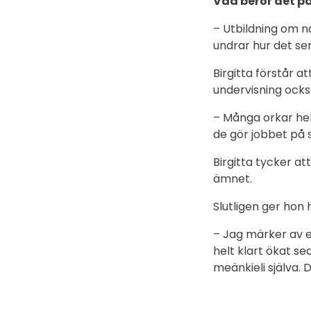
Vad beror det på
– Utbildning om na
undrar hur det se
Birgitta förstår a
undervisning också
– Många orkar helt
de gör jobbet på s
Birgitta tycker a
ämnet.
Slutligen ger hon
– Jag märker av ef
helt klart ökat se
meänkieli själva. 