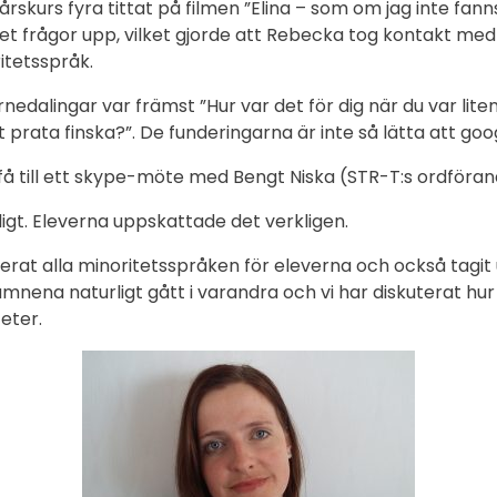
 årskurs fyra tittat på filmen ”Elina – som om jag inte fan
t frågor upp, vilket gjorde att Rebecka tog kontakt me
itetsspråk.
edalingar var främst ”Hur var det för dig när du var lite
t prata finska?”. De funderingarna är inte så lätta att goo
få till ett skype-möte med Bengt Niska (STR-T:s ordföran
ligt. Eleverna uppskattade det verkligen.
erat alla minoritetsspråken för eleverna och också tagit 
ämnena naturligt gått i varandra och vi har diskuterat hur
eter.