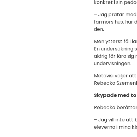
konkret i sin peda
– Jag pratar med
farmors hus, hur d
den.
Men ytterst få i l
En undersökning s
aldrig får lära si
undervisningen.
Metavisi väljer at
Rebecka Szemenkár
Skypade med to
Rebecka berättar
– Jag vill inte at
eleverna i mina kl