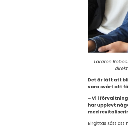
Läraren Rebeck
direk
Det är lätt att b
vara svårt att f
– Vi i förvaltnin
har upplevt någo
med revitaliserin
Birgittas sätt att