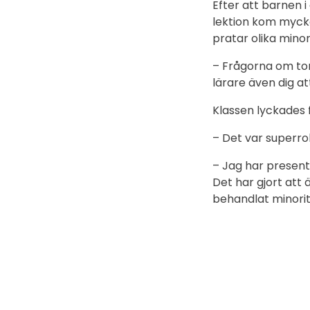
Efter att barnen i
lektion kom mycke
pratar olika minor
– Frågorna om torn
lärare även dig at
Klassen lyckades 
– Det var superro
– Jag har present
Det har gjort att 
behandlat minorit