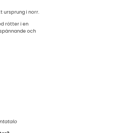
t ursprung i norr.
d rötter i en
t spännande och
ntatalo