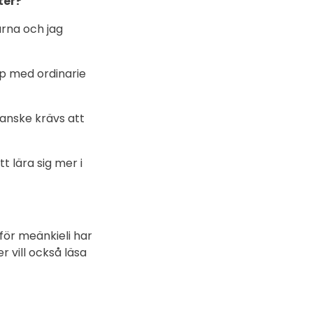
ter?
arna och jag
upp med ordinarie
kanske krävs att
t lära sig mer i
 för meänkieli har
r vill också läsa