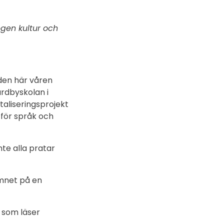
egen kultur och
 den här våren
rdbyskolan i
taliseringsprojekt
 för språk och
e alla pratar
amnet på en
 som läser