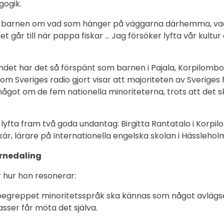
gogik.
 barnen om vad som hänger på väggarna därhemma, vad 
et går till när pappa fiskar … Jag försöker lyfta vår kultur
andet har det så förspänt som barnen i Pajala, Korpilombo
om Sveriges radio gjort visar att majoriteten av Sveriges
g något om de fem nationella minoriteterna, trots att det sk
t lyfta fram två goda undantag: Birgitta Rantatalo i Korpi
, lärare på Internationella engelska skolan i Hässlehol
rnedaling
 hur hon resonerar:
t begreppet minoritetsspråk ska kännas som något avlägset,
asser får möta det själva.