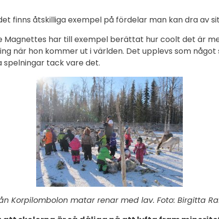
et finns åtskilliga exempel på fördelar man kan dra av sit
e Magnettes har till exempel berättat hur coolt det är me
ning när hon kommer ut i världen. Det upplevs som någo
 spelningar tack vare det.
rån Korpilombolon matar renar med lav. Foto: Birgitta Ra