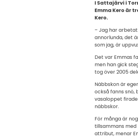
I Sattajärvi i To
Emma Kero är tre
Kero.
– Jag har arbetat 
annorlunda, det är
som jag, är uppvu
Det var Emmas far
men han gick ste
tog över 2005 del
Näbbskon är egent
också fanns snö, 
vasaloppet firade 
näbbskor.
För många är nog
tillsammans med k
attribut, menar 