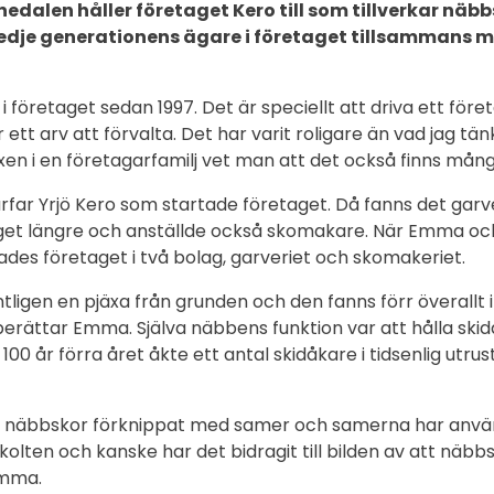
rnedalen håller företaget Kero till som tillverkar näb
dje generationens ägare i företaget tillsammans me
i företaget sedan 1997. Det är speciellt att driva ett för
 ett arv att förvalta. Det har varit roligare än vad jag tä
xen i en företagarfamilj vet man att det också finns mån
far Yrjö Kero som startade företaget. Då fanns det garve
get längre och anställde också skomakare. När Emma oc
ades företaget i två bolag, garveriet och skomakeriet.
ligen en pjäxa från grunden och den fanns förr överallt 
berättar Emma. Själva näbbens funktion var att hålla skid
100 år förra året åkte ett antal skidåkare i tidsenlig utru
 näbbskor förknippat med samer och samerna har anvä
olten och kanske har det bidragit till bilden av att näbbs
Emma.