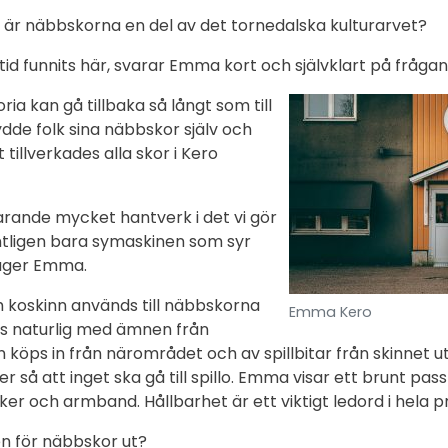
t är näbbskorna en del av det tornedalska kulturarvet?
id funnits här, svarar Emma kort och självklart på frågan
ia kan gå tillbaka så långt som till
ydde folk sina näbbskor själv och
t tillverkades alla skor i Kero
arande mycket hantverk i det vi gör
ntligen bara symaskinen som syr
äger Emma.
 koskinn används till näbbskorna
Emma Kero
as naturlig med ämnen från
inn köps in från närområdet och av spillbitar från skinnet 
r så att inget ska gå till spillo. Emma visar ett brunt pas
er och armband. Hållbarhet är ett viktigt ledord i hela p
n för näbbskor ut?