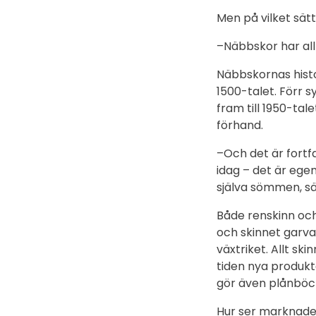
Men på vilket sät
–Näbbskor har allt
Näbbskornas histor
1500-talet. Förr s
fram till 1950-tale
förhand.
–Och det är fortf
idag – det är ege
själva sömmen, s
Både renskinn och
och skinnet garv
växtriket. Allt sk
tiden nya produkte
gör även plånböck
Hur ser marknade