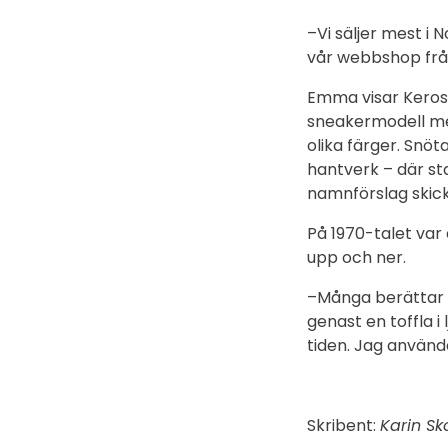
–Vi säljer mest i 
vår webbshop frå
Emma visar Keros
sneakermodell med
olika färger. Snö
hantverk – där st
namnförslag skick
På 1970-talet var
upp och ner.
–Många berättar t
genast en toffla i 
tiden. Jag använde
Skribent:
Karin Sk