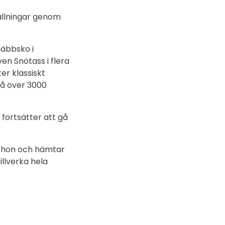
tällningar genom
 näbbsko i
n Snötass i flera
er klassiskt
då över 3000
fortsätter att gå
r hon och hämtar
tillverka hela