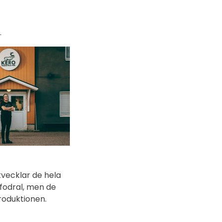
.
utvecklar de hela
sfodral, men de
roduktionen.