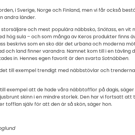
Norden, i Sverige, Norge och Finland, men vi får också bes
n andra länder.
 storsäljare och mest populära näbbsko,
Snötass
, en vit
 hög sula – och som många av Keros produkter finns äve
tass beskrivs som en sko där det urbana och moderna möt
ad och land finner varandra. Namnet kom till i en tävling 
ades in. Hennes egen favorit är den svarta
Sotnäbben
.
 det till exempel trendigt med näbbstövlar och trenderna 
ill exempel att de hade våra näbbtofflor på dagis, säge
ljusbrunt skinn i en mindre storlek. Den har vi fortsatt att 
r tofflan själv för att den är så skön, säger hon.
oglund