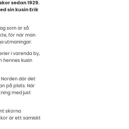
bskor sedan 1929.
d sin kusin Erik
etag som är så
nkte, för när man
ga utmaningar.
rier i varenda by,
h hennes kusin
i Norden där det
an på plats. När
stning med just
nt skorna
kor är ett samiskt