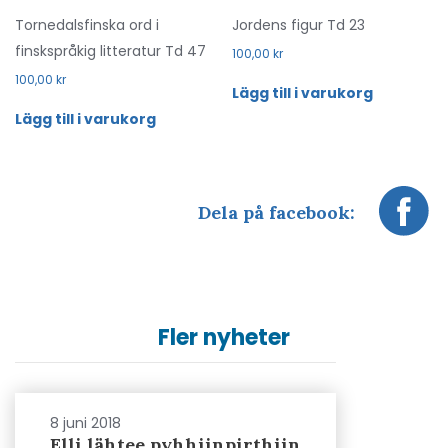
Tornedalsfinska ord i
Jordens figur Td 23
finskspråkig litteratur Td 47
100,00
kr
100,00
kr
Lägg till i varukorg
Lägg till i varukorg
Dela på facebook:
Fler nyheter
8 juni 2018
Elli lähtee pyhhiinpirthiin