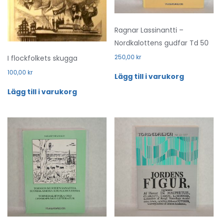
Ragnar Lassinantti –
Nordkalottens gudfar Td 50
250,00
kr
I flockfolkets skugga
100,00
kr
Lägg till i varukorg
Lägg till i varukorg