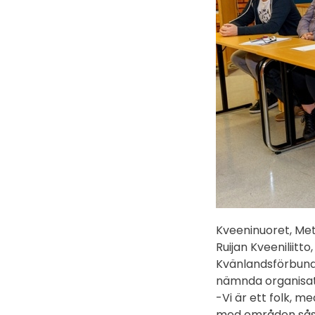
Kveeninuoret, Me
Ruijan Kveeniliit
Kvänlandsförbunde
nämnda organisat
-Vi är ett folk, 
med områden såsom