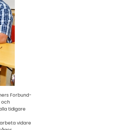
ners Forbund-
t och
la tidigare
 arbeta vidare
rågor.