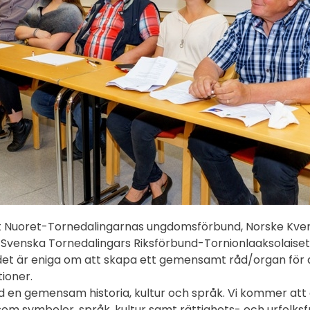
t Nuoret-Tornedalingarnas ungdomsförbund, Norske Kve
to, Svenska Tornedalingars Riksförbund-Tornionlaaksolaise
t är eniga om att skapa ett gemensamt råd/organ för al
ioner.
med en gemensam historia, kultur och språk. Vi kommer att
 symboler, språk, kultur samt rättighets- och urfolksf