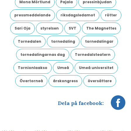
Mona Mörtlund
Pajala
pressinbjudan
pressmeddelande
riksdagsledamot
rötter
Sari Oja
styrelsen
SVT
The Magnettes
Tornedalen
tornedaling
tornedalingar
tornedalingarnas dag
Tornedalsteatern
Tornionlaakso
Umeå
Umeå universitet
Övertorneå
årskongress
översättare
Dela på facebook: