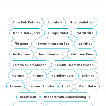
Alice Bah Kuhnke
barnbok
Bastubaletten
Daniel Särkijärvi
Europarådet
författare
förskola
förvaltningsområde
identitet
Instagram
Jan Johansson
Katarina Kieri
kerstin salomonsson
Kerstin Tuomas Larsson
Kieruna
Kiruna
Korpilombolo
krönika
kväner
Lennart Rohdin
Luleå
Meänflaku
meänkieli
modersmålsundervisning