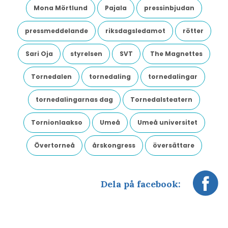
Mona Mörtlund
Pajala
pressinbjudan
pressmeddelande
riksdagsledamot
rötter
Sari Oja
styrelsen
SVT
The Magnettes
Tornedalen
tornedaling
tornedalingar
tornedalingarnas dag
Tornedalsteatern
Tornionlaakso
Umeå
Umeå universitet
Övertorneå
årskongress
översättare
Dela på facebook: