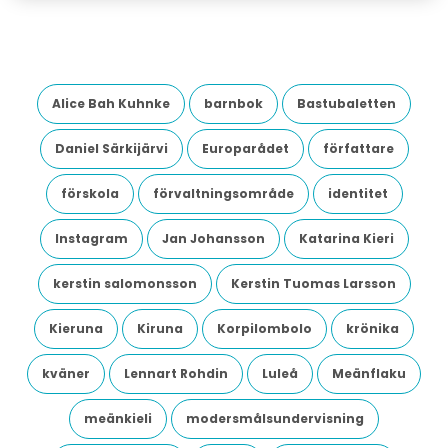
Alice Bah Kuhnke
barnbok
Bastubaletten
Daniel Särkijärvi
Europarådet
författare
förskola
förvaltningsområde
identitet
Instagram
Jan Johansson
Katarina Kieri
kerstin salomonsson
Kerstin Tuomas Larsson
Kieruna
Kiruna
Korpilombolo
krönika
kväner
Lennart Rohdin
Luleå
Meänflaku
meänkieli
modersmålsundervisning