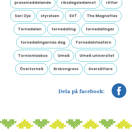
pressmeddelande
riksdagsledamot
rötter
Sari Oja
styrelsen
SVT
The Magnettes
Tornedalen
tornedaling
tornedalingar
tornedalingarnas dag
Tornedalsteatern
Tornionlaakso
Umeå
Umeå universitet
Övertorneå
årskongress
översättare
Dela på facebook: