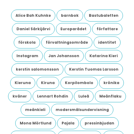
Alice Bah Kuhnke
barnbok
Bastubaletten
Daniel Särkijärvi
Europarådet
författare
förskola
förvaltningsområde
identitet
Instagram
Jan Johansson
Katarina Kieri
kerstin salomonsson
Kerstin Tuomas Larsson
Kieruna
Kiruna
Korpilombolo
krönika
kväner
Lennart Rohdin
Luleå
Meänflaku
meänkieli
modersmålsundervisning
Mona Mörtlund
Pajala
pressinbjudan