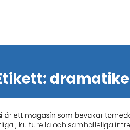
Etikett:
dramatike
i är ett magasin som bevakar torned
liga , kulturella och samhälleliga intr