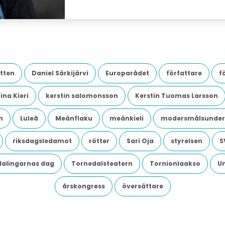
tten
Daniel Särkijärvi
Europarådet
författare
f
ina Kieri
kerstin salomonsson
Kerstin Tuomas Larsson
n
Luleå
Meänflaku
meänkieli
modersmålsunder
riksdagsledamot
rötter
Sari Oja
styrelsen
S
dalingarnas dag
Tornedalsteatern
Tornionlaakso
U
årskongress
översättare