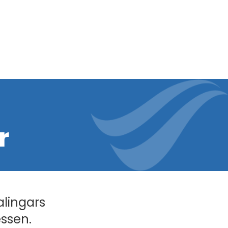
r
alingars
essen.