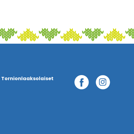
 Tornionlaaksolaiset