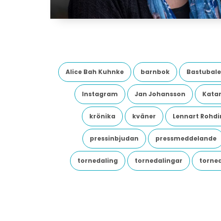
Alice Bah Kuhnke
barnbok
Bastubale
Instagram
Jan Johansson
Katar
krönika
kväner
Lennart Rohdi
pressinbjudan
pressmeddelande
tornedaling
tornedalingar
torne