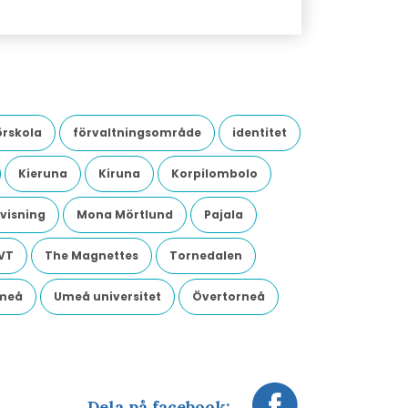
örskola
förvaltningsområde
identitet
Kieruna
Kiruna
Korpilombolo
visning
Mona Mörtlund
Pajala
VT
The Magnettes
Tornedalen
meå
Umeå universitet
Övertorneå
Dela på facebook: