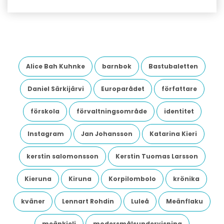
Alice Bah Kuhnke
barnbok
Bastubaletten
Daniel Särkijärvi
Europarådet
författare
förskola
förvaltningsområde
identitet
Instagram
Jan Johansson
Katarina Kieri
kerstin salomonsson
Kerstin Tuomas Larsson
Kieruna
Kiruna
Korpilombolo
krönika
kväner
Lennart Rohdin
Luleå
Meänflaku
meänkieli
modersmålsundervisning