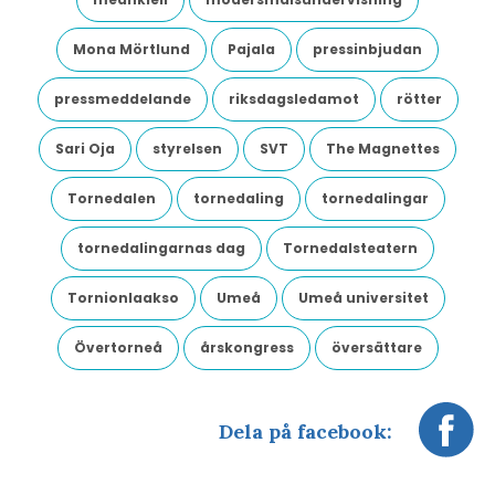
Mona Mörtlund
Pajala
pressinbjudan
pressmeddelande
riksdagsledamot
rötter
Sari Oja
styrelsen
SVT
The Magnettes
Tornedalen
tornedaling
tornedalingar
tornedalingarnas dag
Tornedalsteatern
Tornionlaakso
Umeå
Umeå universitet
Övertorneå
årskongress
översättare
Dela på facebook: