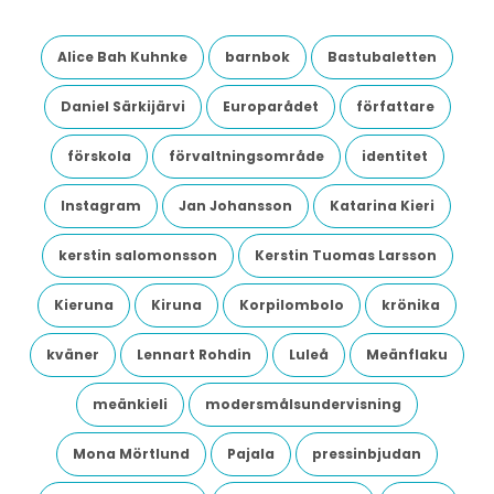
Alice Bah Kuhnke
barnbok
Bastubaletten
Daniel Särkijärvi
Europarådet
författare
förskola
förvaltningsområde
identitet
Instagram
Jan Johansson
Katarina Kieri
kerstin salomonsson
Kerstin Tuomas Larsson
Kieruna
Kiruna
Korpilombolo
krönika
kväner
Lennart Rohdin
Luleå
Meänflaku
meänkieli
modersmålsundervisning
Mona Mörtlund
Pajala
pressinbjudan