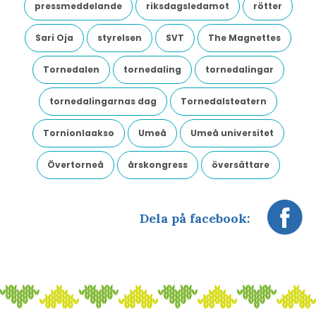
pressmeddelande
riksdagsledamot
rötter
Sari Oja
styrelsen
SVT
The Magnettes
Tornedalen
tornedaling
tornedalingar
tornedalingarnas dag
Tornedalsteatern
Tornionlaakso
Umeå
Umeå universitet
Övertorneå
årskongress
översättare
Dela på facebook: