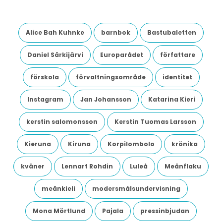
Alice Bah Kuhnke
barnbok
Bastubaletten
Daniel Särkijärvi
Europarådet
författare
förskola
förvaltningsområde
identitet
Instagram
Jan Johansson
Katarina Kieri
kerstin salomonsson
Kerstin Tuomas Larsson
Kieruna
Kiruna
Korpilombolo
krönika
kväner
Lennart Rohdin
Luleå
Meänflaku
meänkieli
modersmålsundervisning
Mona Mörtlund
Pajala
pressinbjudan