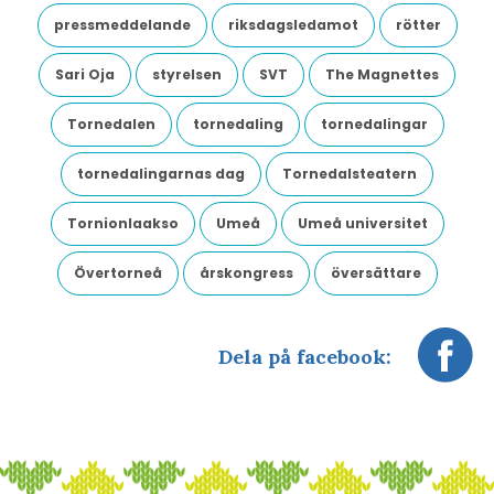
pressmeddelande
riksdagsledamot
rötter
Sari Oja
styrelsen
SVT
The Magnettes
Tornedalen
tornedaling
tornedalingar
tornedalingarnas dag
Tornedalsteatern
Tornionlaakso
Umeå
Umeå universitet
Övertorneå
årskongress
översättare
Dela på facebook: